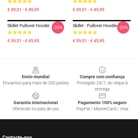
€ 39,51 - € 45,95
€ 39,51 - € 45,95
Skillet Pullover Hoodie
Skillet - Pullover Hoodie
-20%
-20%
€ 39,51 - € 45,95
€ 39,51 - € 45,95
Footer
Envio mundial
Compre com confiança
Enviamos para mais de 200 países
Protegido 24/7, do clique à
entrega
Garantia internacional
Pagamento 100% seguro
Oferecido no país de uso
PayPal / MasterCard / Visa
Contacte-nos