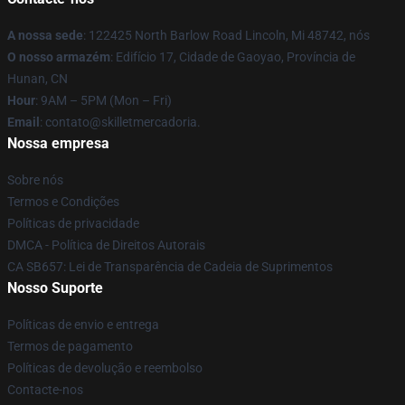
A nossa sede
: 122425 North Barlow Road Lincoln, Mi 48742, nós
O nosso armazém
: Edifício 17, Cidade de Gaoyao, Província de
Hunan, CN
Hour
: 9AM – 5PM (Mon – Fri)
Email
: contato@skilletmercadoria.
Nossa empresa
Sobre nós
Termos e Condições
Políticas de privacidade
DMCA - Política de Direitos Autorais
CA SB657: Lei de Transparência de Cadeia de Suprimentos
Nosso Suporte
Políticas de envio e entrega
Termos de pagamento
Políticas de devolução e reembolso
Contacte-nos