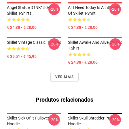
Angel Statue DTNK1504
All I Need Today Is A Little Bit
-20%
-20%
Skillet T-Shirts
Of Skillet T-Shirt
€ 24,38 - € 28,06
€ 24,38 - € 28,06
Skillet Vintage Classic Hoodies
Skillet Awake And Alive Classic
-20%
-20%
T-Shirt
€ 39,51 - € 45,95
€ 24,38 - € 28,06
VER MAIS
Produtos relacionados
Skillet Sick Of It Pullover
Skillet Skull Shredder Pullover
-20%
-20%
Hoodie
Hoodie