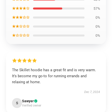
★★★★☆
57%
★★★☆☆
0%
★★☆☆☆
0%
★☆☆☆☆
0%
The Skillet hoodie has a great fit and is very warm.
It’s become my go-to for running errands and
relaxing at home.
Dec 7, 2024
Sawyer
S
Verified owner