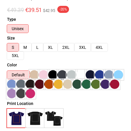
€49.39
€39.51
-20%
$42.95
Type
Unisex
Size
S
M
L
XL
2XL
3XL
4XL
5XL
Color
Default
Print Location