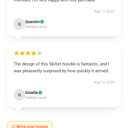
intended. I’m very happy with this purchase.
Aug 17, 2024
Quentin
Q
Verified owner
The design of this Skillet hoodie is fantastic, and I
was pleasantly surprised by how quickly it arrived.
Aug 13, 2024
Giselle
G
Verified owner
Write your review