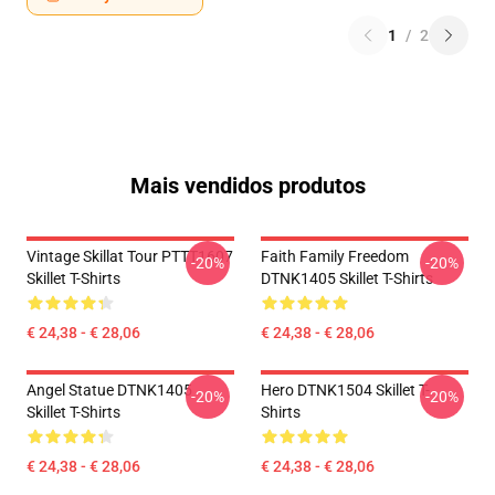
1
/
2
Mais vendidos produtos
Vintage Skillat Tour PTTT1607
Faith Family Freedom
-20%
-20%
Skillet T-Shirts
DTNK1405 Skillet T-Shirts
€ 24,38 - € 28,06
€ 24,38 - € 28,06
Angel Statue DTNK1405
Hero DTNK1504 Skillet T-
-20%
-20%
Skillet T-Shirts
Shirts
€ 24,38 - € 28,06
€ 24,38 - € 28,06