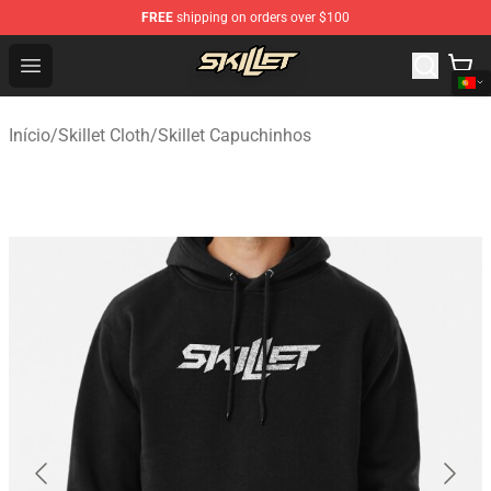
FREE
shipping on orders over $100
Skillet Shop - Official Skillet Merchandise Store
Open menu
Início
/
Skillet Cloth
/
Skillet Capuchinhos