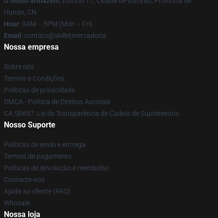
O nosso armazém
: Edifício 17, Cidade de Gaoyao, Província de
Hunan, CN
Hour
: 9AM – 5PM (Mon – Fri)
Email
: contato@skilletmercadoria.
Nossa empresa
Sobre nós
Termos e Condições
Políticas de privacidade
DMCA - Política de Direitos Autorais
CA SB657: Lei de Transparência de Cadeia de Suprimentos
Nosso Suporte
Políticas de envio e entrega
Termos de pagamento
Políticas de devolução e reembolso
Contacte-nos
Ajuda ao cliente (FAQ)
Whosale
Nossa loja