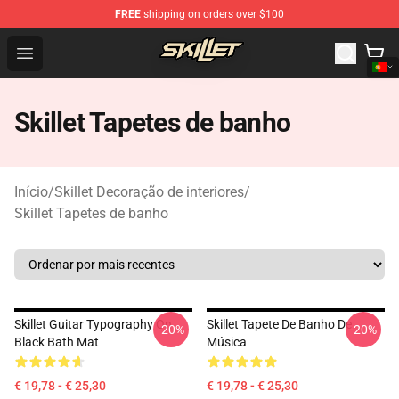
FREE
shipping on orders over $100
Skillet Shop - Official Skillet Merchandise Store
Open menu
Skillet Tapetes de banho
Início
/
Skillet Decoração de interiores
/
Skillet Tapetes de banho
Skillet Guitar Typography On
Skillet Tapete De Banho De
-20%
-20%
Black Bath Mat
Música
€ 19,78 - € 25,30
€ 19,78 - € 25,30