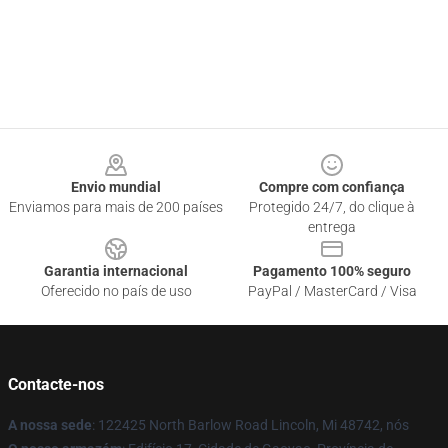
Footer
Envio mundial
Compre com confiança
Enviamos para mais de 200 países
Protegido 24/7, do clique à
entrega
Garantia internacional
Pagamento 100% seguro
Oferecido no país de uso
PayPal / MasterCard / Visa
Contacte-nos
A nossa sede
: 122425 North Barlow Road Lincoln, Mi 48742, nós