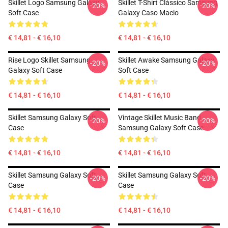
Skillet Logo Samsung Galaxy
Skillet T-Shirt Clássico Samsung
-20%
-20%
Soft Case
Galaxy Caso Macio
€ 14,81 - € 16,10
€ 14,81 - € 16,10
Rise Logo Skillet Samsung
Skillet Awake Samsung Galaxy
-20%
-20%
Galaxy Soft Case
Soft Case
€ 14,81 - € 16,10
€ 14,81 - € 16,10
Skillet Samsung Galaxy Soft
Vintage Skillet Music Band
-20%
-20%
Case
Samsung Galaxy Soft Case
€ 14,81 - € 16,10
€ 14,81 - € 16,10
Skillet Samsung Galaxy Soft
Skillet Samsung Galaxy Soft
-20%
-20%
Case
Case
€ 14,81 - € 16,10
€ 14,81 - € 16,10