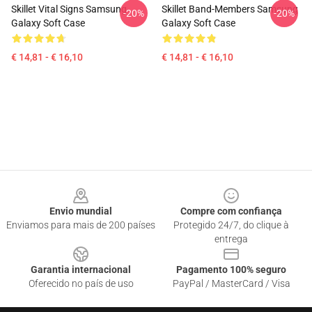
Skillet Vital Signs Samsung
Skillet Band-Members Samsung
-20%
-20%
Galaxy Soft Case
Galaxy Soft Case
€ 14,81 - € 16,10
€ 14,81 - € 16,10
Footer
Envio mundial
Compre com confiança
Enviamos para mais de 200 países
Protegido 24/7, do clique à
entrega
Garantia internacional
Pagamento 100% seguro
Oferecido no país de uso
PayPal / MasterCard / Visa