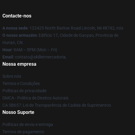
Contacte-nos
A nossa sede
: 122425 North Barlow Road Lincoln, Mi 48742, nós
O nosso armazém
: Edifício 17, Cidade de Gaoyao, Província de
Hunan, CN
Hour
: 9AM – 5PM (Mon – Fri)
Email
: contato@skilletmercadoria.
Nossa empresa
Sobre nós
Termos e Condições
Políticas de privacidade
DMCA - Política de Direitos Autorais
CA SB657: Lei de Transparência de Cadeia de Suprimentos
Nosso Suporte
Políticas de envio e entrega
Termos de pagamento