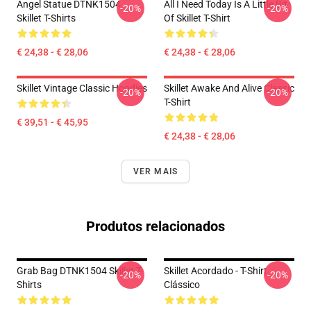
Angel Statue DTNK1504
All I Need Today Is A Little Bit
-20%
-20%
Skillet T-Shirts
Of Skillet T-Shirt
€ 24,38 - € 28,06
€ 24,38 - € 28,06
Skillet Vintage Classic Hoodies
Skillet Awake And Alive Classic
-20%
-20%
T-Shirt
€ 39,51 - € 45,95
€ 24,38 - € 28,06
VER MAIS
Produtos relacionados
Grab Bag DTNK1504 Skillet T-
Skillet Acordado - T-Shirt
-20%
-20%
Shirts
Clássico