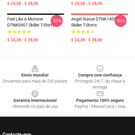
€ 24,38 - € 28,06
€ 24,38 - € 28,06
Feel Like A Monster
Angel Statue DTNK1405
-20%
-20%
DTNK0907 Skillet T-Shirts
Skillet T-Shirts
€ 24,38 - € 28,06
€ 24,38 - € 28,06
Footer
Envio mundial
Compre com confiança
Enviamos para mais de 200 países
Protegido 24/7, do clique à
entrega
Garantia internacional
Pagamento 100% seguro
Oferecido no país de uso
PayPal / MasterCard / Visa
Contacte-nos