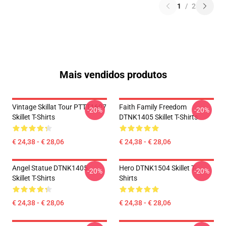
1
/
2
Mais vendidos produtos
Vintage Skillat Tour PTTT1607
Faith Family Freedom
-20%
-20%
Skillet T-Shirts
DTNK1405 Skillet T-Shirts
€ 24,38 - € 28,06
€ 24,38 - € 28,06
Angel Statue DTNK1405
Hero DTNK1504 Skillet T-
-20%
-20%
Skillet T-Shirts
Shirts
€ 24,38 - € 28,06
€ 24,38 - € 28,06