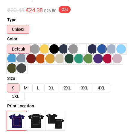
€30.48
€24.38
-20%
$26.50
Type
Unisex
Color
Default
Size
S
M
L
XL
2XL
3XL
4XL
5XL
Print Location