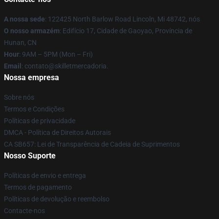
A nossa sede
: 122425 North Barlow Road Lincoln, Mi 48742, nós
O nosso armazém
: Edifício 17, Cidade de Gaoyao, Província de
Hunan, CN
Hour
: 9AM – 5PM (Mon – Fri)
Email
: contato@skilletmercadoria.
Nossa empresa
Sobre nós
Termos e Condições
Políticas de privacidade
DMCA - Política de Direitos Autorais
CA SB657: Lei de Transparência de Cadeia de Suprimentos
Nosso Suporte
Políticas de envio e entrega
Termos de pagamento
Políticas de devolução e reembolso
Contacte-nos