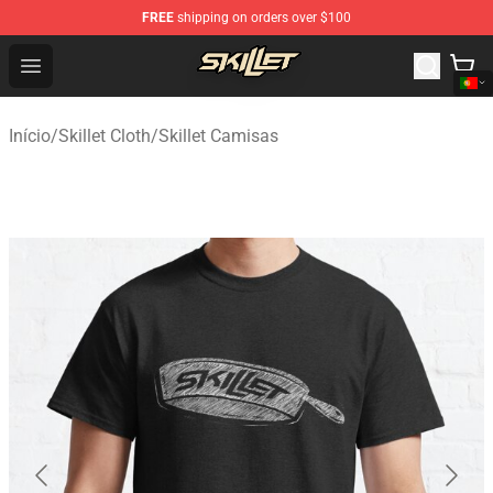
FREE
shipping on orders over $100
Skillet Shop - Official Skillet Merchandise Store
Open menu
Início
/
Skillet Cloth
/
Skillet Camisas