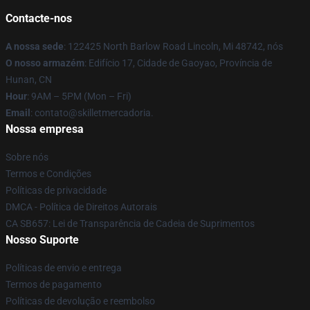
Contacte-nos
A nossa sede
: 122425 North Barlow Road Lincoln, Mi 48742, nós
O nosso armazém
: Edifício 17, Cidade de Gaoyao, Província de
Hunan, CN
Hour
: 9AM – 5PM (Mon – Fri)
Email
: contato@skilletmercadoria.
Nossa empresa
Sobre nós
Termos e Condições
Políticas de privacidade
DMCA - Política de Direitos Autorais
CA SB657: Lei de Transparência de Cadeia de Suprimentos
Nosso Suporte
Políticas de envio e entrega
Termos de pagamento
Políticas de devolução e reembolso