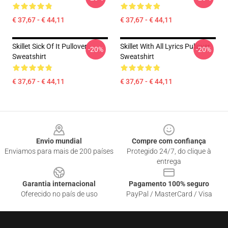
€ 37,67 - € 44,11
€ 37,67 - € 44,11
Skillet Sick Of It Pullover
Skillet With All Lyrics Pullover
-20%
-20%
Sweatshirt
Sweatshirt
€ 37,67 - € 44,11
€ 37,67 - € 44,11
Footer
Envio mundial
Compre com confiança
Enviamos para mais de 200 países
Protegido 24/7, do clique à
entrega
Garantia internacional
Pagamento 100% seguro
Oferecido no país de uso
PayPal / MasterCard / Visa