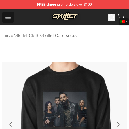
FREE
shipping on orders over $100
Skillet Shop - Official Skillet Merchandise Store
Open menu
Início
/
Skillet Cloth
/
Skillet Camisolas