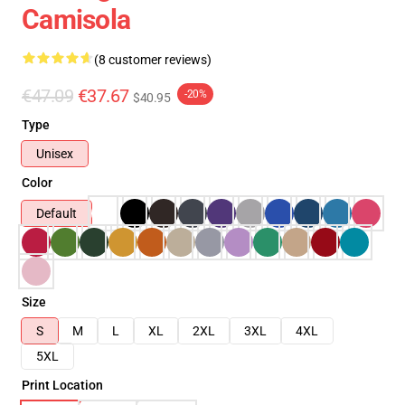
Camisola
(8 customer reviews)
€47.09
€37.67
-20%
$40.95
Type
Unisex
Color
Default
Size
S
M
L
XL
2XL
3XL
4XL
5XL
Print Location