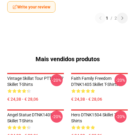
Write your review
1
/
2
Mais vendidos produtos
Vintage Skillat Tour PTTT1607
Faith Family Freedom
-20%
-20%
Skillet T-Shirts
DTNK1405 Skillet T-Shirts
€ 24,38 - € 28,06
€ 24,38 - € 28,06
Angel Statue DTNK1405
Hero DTNK1504 Skillet T-
-20%
-20%
Skillet T-Shirts
Shirts