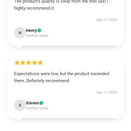
The product’s quality is clear from the first use; I
highly recommend it.
Sep 21, 2024
Henry
H
Verified owner
Expectations were low, but the product exceeded
them. Definitely recommend.
Sep 11, 2024
Steven
S
Verified owner