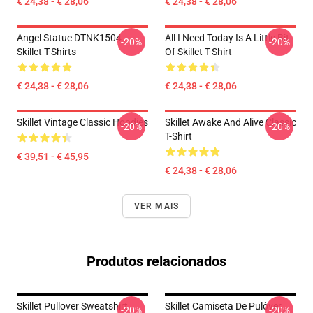
€ 24,38 - € 28,06
€ 24,38 - € 28,06
Angel Statue DTNK1504
All I Need Today Is A Little Bit
-20%
-20%
Skillet T-Shirts
Of Skillet T-Shirt
€ 24,38 - € 28,06
€ 24,38 - € 28,06
Skillet Vintage Classic Hoodies
Skillet Awake And Alive Classic
-20%
-20%
T-Shirt
€ 39,51 - € 45,95
€ 24,38 - € 28,06
VER MAIS
Produtos relacionados
Skillet Pullover Sweatshirt
Skillet Camiseta De Pulôver
-20%
-20%