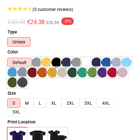
(5 customer reviews)
€30.48
€24.38
-20%
$26.50
Type
Unisex
Color
Default
Size
S
M
L
XL
2XL
3XL
4XL
5XL
Print Location