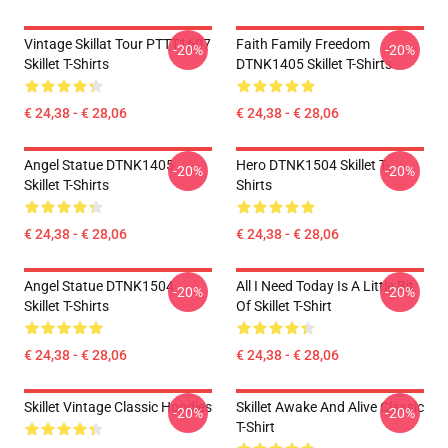
Vintage Skillat Tour PTTT1607
Faith Family Freedom
-20%
-20%
Skillet T-Shirts
DTNK1405 Skillet T-Shirts
€ 24,38 - € 28,06
€ 24,38 - € 28,06
Angel Statue DTNK1405
Hero DTNK1504 Skillet T-
-20%
-20%
Skillet T-Shirts
Shirts
€ 24,38 - € 28,06
€ 24,38 - € 28,06
Angel Statue DTNK1504
All I Need Today Is A Little Bit
-20%
-20%
Skillet T-Shirts
Of Skillet T-Shirt
€ 24,38 - € 28,06
€ 24,38 - € 28,06
Skillet Vintage Classic Hoodies
Skillet Awake And Alive Classic
-20%
-20%
T-Shirt