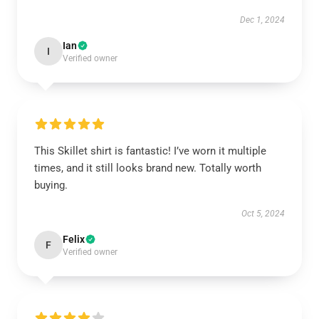
Dec 1, 2024
Ian
I
Verified owner
This Skillet shirt is fantastic! I’ve worn it multiple
times, and it still looks brand new. Totally worth
buying.
Oct 5, 2024
Felix
F
Verified owner