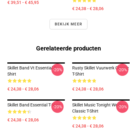
€ 39,51 - € 45,95
€ 24,38 - € 28,06
BEKIJK MEER
Gerelateerde producten
Skillet Band Vt Essential T-
Rusty Skillet Vuurwerk Classic
-20%
-20%
Shirt
T-Shirt
€ 24,38 - € 28,06
€ 24,38 - € 28,06
Skillet Band Essential T-Shirt
Skillet Music Tonight We Rise
-20%
-20%
Classic T-Shirt
€ 24,38 - € 28,06
€ 24,38 - € 28,06