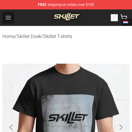
FREE
shipping on orders over $100
Skillet Shop - Official Skillet Merchandise Store
Open menu
Home
/
Skillet Doek
/
Skillet T-shirts