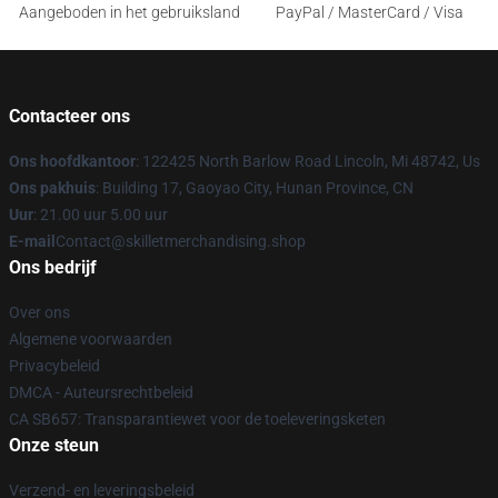
Aangeboden in het gebruiksland
PayPal / MasterCard / Visa
Contacteer ons
Ons hoofdkantoor
: 122425 North Barlow Road Lincoln, Mi 48742, Us
Ons pakhuis
: Building 17, Gaoyao City, Hunan Province, CN
Uur
: 21.00 uur 5.00 uur
E-mail
Contact@skilletmerchandising.shop
Ons bedrijf
Over ons
Algemene voorwaarden
Privacybeleid
DMCA - Auteursrechtbeleid
CA SB657: Transparantiewet voor de toeleveringsketen
Onze steun
Verzend- en leveringsbeleid