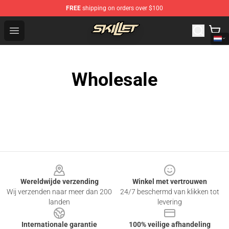
FREE
shipping on orders over $100
Skillet Shop - Official Skillet Merchandise Store
Open menu
Wholesale
Footer
Wereldwijde verzending
Winkel met vertrouwen
Wij verzenden naar meer dan 200
24/7 beschermd van klikken tot
landen
levering
Internationale garantie
100% veilige afhandeling