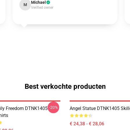
Michael
M
Verified owner
Best verkochte producten
-20%
mily Freedom DTNK1405
Angel Statue DTNK1405 Skille
hirts
€ 24,38 - € 28,06