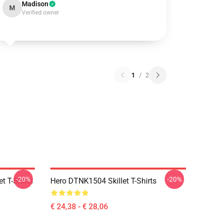
Madison
M
Verified owner
1
/
2
-20%
-20%
t T-Shirts
Hero DTNK1504 Skillet T-Shirts
€ 24,38 - € 28,06