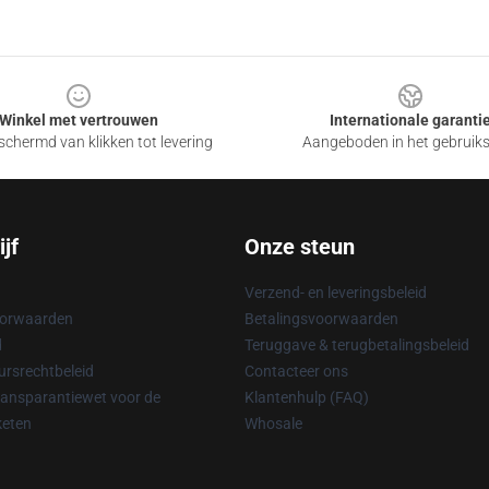
Winkel met vertrouwen
Internationale garanti
chermd van klikken tot levering
Aangeboden in het gebruik
jf
Onze steun
Verzend- en leveringsbeleid
oorwaarden
Betalingsvoorwaarden
d
Teruggave & terugbetalingsbeleid
rsrechtbeleid
Contacteer ons
ransparantiewet voor de
Klantenhulp (FAQ)
keten
Whosale