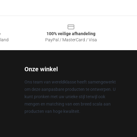
e
100% veilige afhandeling
sland
PayPal / MasterCard / Visa
Onze winkel
Ons team van wereldklasse heeft samengewerkt
om deze aanpasbare producten te ontwerpen. U
kunt pronken met uw unieke stijl terwijl ook
mengen en matching van een breed scala aan
producten van hoge kwaliteit.