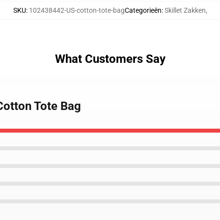
SKU
:
102438442-US-cotton-tote-bag
Categorieën
:
Skillet Zakken
,
What Customers Say
 Cotton Tote Bag