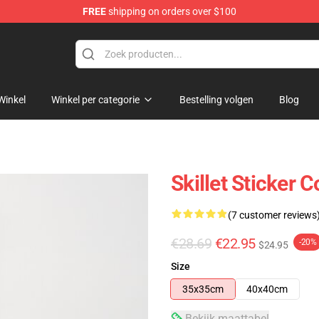
FREE
shipping on orders over $100
Winkel
Winkel per categorie
Bestelling volgen
Blog
Skillet Sticker 
(7 customer reviews
€28.69
€22.95
-20%
$24.95
Size
35x35cm
40x40cm
Bekijk maattabel