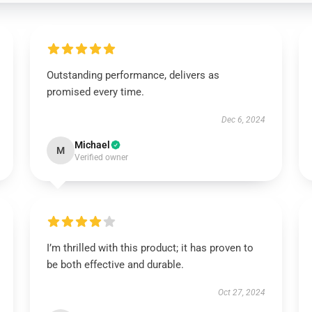
Outstanding performance, delivers as
promised every time.
Dec 6, 2024
Michael
M
Verified owner
I’m thrilled with this product; it has proven to
be both effective and durable.
Oct 27, 2024