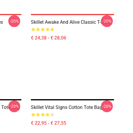
-20%
-20%
es
Skillet Awake And Alive Classic T-Shirt
€ 24,38 - € 28,06
-20%
-20%
n Tote Bag
Skillet Vital Signs Cotton Tote Bag
€ 22,95 - € 27,55