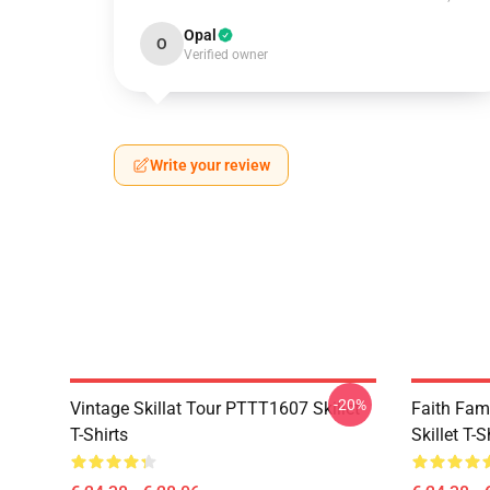
Opal
O
Verified owner
Write your review
-20%
Vintage Skillat Tour PTTT1607 Skillet
Faith Fa
T-Shirts
Skillet T-S