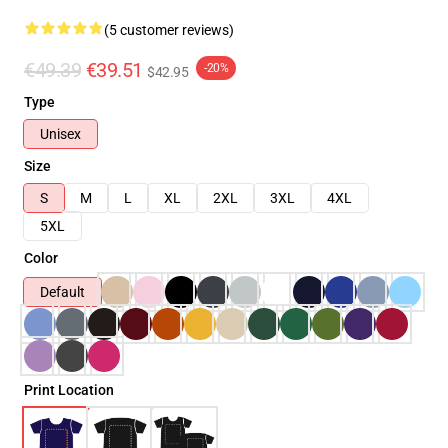
(5 customer reviews)
€49.39
€39.51
-20%
$42.95
Type
Unisex
Size
S
M
L
XL
2XL
3XL
4XL
5XL
Color
Default
Print Location