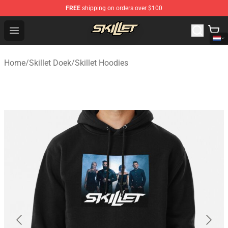
FREE
shipping on orders over $100
Skillet Shop - Official Skillet Merchandise Store
Open menu
Home
/
Skillet Doek
/
Skillet Hoodies