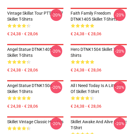
Vintage Skillat Tour PTTT1607
Faith Family Freedom
-20%
-20%
Skillet T-Shirts
DTNK1405 Skillet T-Shirts
€ 24,38 - € 28,06
€ 24,38 - € 28,06
Angel Statue DTNK1405
Hero DTNK1504 Skillet T-
-20%
-20%
Skillet T-Shirts
Shirts
€ 24,38 - € 28,06
€ 24,38 - € 28,06
Angel Statue DTNK1504
All I Need Today Is A Little Bit
-20%
-20%
Skillet T-Shirts
Of Skillet T-Shirt
€ 24,38 - € 28,06
€ 24,38 - € 28,06
Skillet Vintage Classic Hoodies
Skillet Awake And Alive Classic
-20%
-20%
T-Shirt