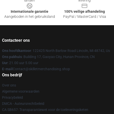
landen
levering
Internationale garantie
100% veilige afhandeling
Aangeboden in het gebruiksland
PayPal / MasterCard / Visa
Contacteer ons
Ons hoofdkantoor
: 122425 North Barlow Road Lincoln, Mi 48742, Us
Ons pakhuis
: Building 17, Gaoyao City, Hunan Province, CN
Uur
: 21.00 uur 5.00 uur
E-mail
Contact@skilletmerchandising.shop
Ons bedrijf
Over ons
Algemene voorwaarden
Privacybeleid
DMCA - Auteursrechtbeleid
CA SB657: Transparantiewet voor de toeleveringsketen