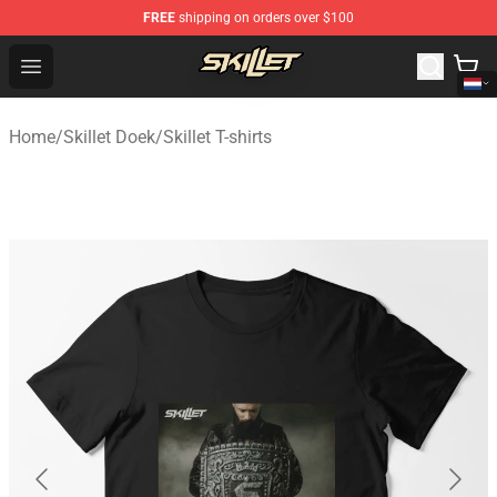
FREE
shipping on orders over $100
Skillet Shop - Official Skillet Merchandise Store
Open menu
Home
/
Skillet Doek
/
Skillet T-shirts