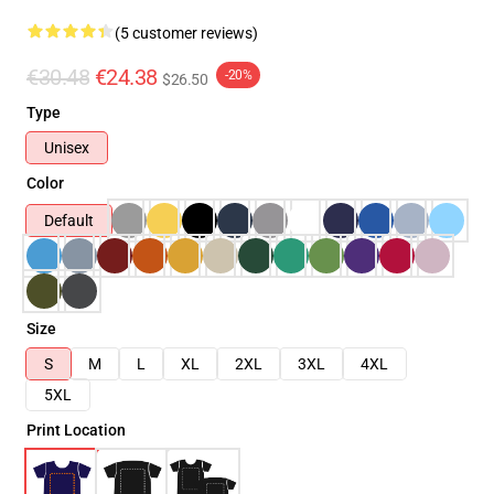
(5 customer reviews)
€30.48
€24.38
-20%
$26.50
Type
Unisex
Color
Default
Size
S
M
L
XL
2XL
3XL
4XL
5XL
Print Location