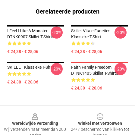
Gerelateerde producten
I Feel I Like A Monster
Skillet Vitale Functies
-20%
-20%
DTNK0907 Skillet T-Shirts
Klassieke T-Shirt
€ 24,38 - € 28,06
€ 24,38 - € 28,06
SKILLET Klassieke T-Shirt
Faith Family Freedom
-20%
-20%
DTNK1405 Skillet T-Shirts
€ 24,38 - € 28,06
€ 24,38 - € 28,06
Footer
Wereldwijde verzending
Winkel met vertrouwen
Wij verzenden naar meer dan 200
24/7 beschermd van klikken tot