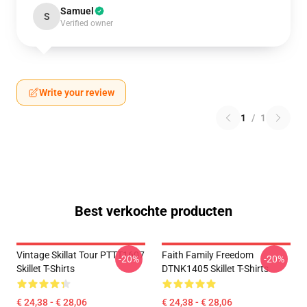
Samuel
S
Verified owner
Write your review
1
/
1
Best verkochte producten
Vintage Skillat Tour PTTT1607
Faith Family Freedom
-20%
-20%
Skillet T-Shirts
DTNK1405 Skillet T-Shirts
€ 24,38 - € 28,06
€ 24,38 - € 28,06