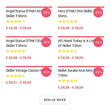
Angel Statue DTNK1405
Hero DTNK1504 Skillet T-
-20%
-20%
Skillet T-Shirts
Shirts
€ 24,38 - € 28,06
€ 24,38 - € 28,06
Angel Statue DTNK1504
All I Need Today Is A Little Bit
-20%
-20%
Skillet T-Shirts
Of Skillet T-Shirt
€ 24,38 - € 28,06
€ 24,38 - € 28,06
Skillet Vintage Classic Hoodies
Skillet Awake And Alive Classic
-20%
-20%
T-Shirt
€ 39,51 - € 45,95
€ 24,38 - € 28,06
BEKIJK MEER