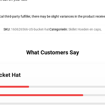
al third-party fulfiller, there may be slight variances in the product receiv
SKU
:
160626566-US-bucket-hat
Categorieën
:
Skillet Hoeden en caps
,
What Customers Say
ucket Hat