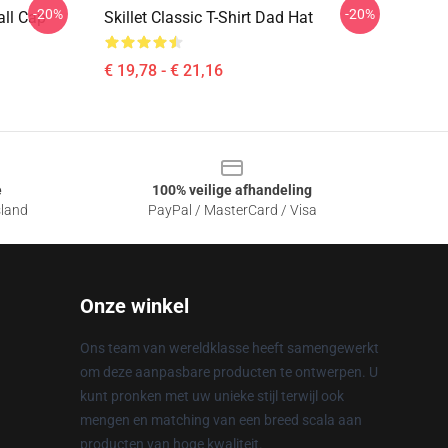
-20%
-20%
all Cap
Skillet Classic T-Shirt Dad Hat
€ 19,78 - € 21,16
e
100% veilige afhandeling
sland
PayPal / MasterCard / Visa
Onze winkel
Ons team van wereldklasse heeft samengewerkt
om deze aanpasbare producten te ontwerpen. U
kunt pronken met uw unieke stijl terwijl ook
mengen en matching van een breed scala aan
producten van hoge kwaliteit.