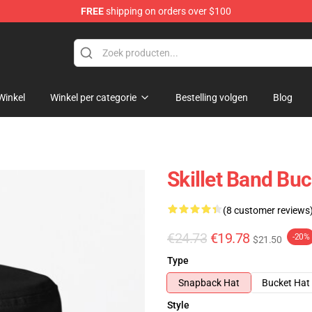
FREE
shipping on orders over $100
Winkel
Winkel per categorie
Bestelling volgen
Blog
Skillet Band Buc
(8 customer reviews
€24.73
€19.78
-20%
$21.50
Type
Snapback Hat
Bucket Hat
Style