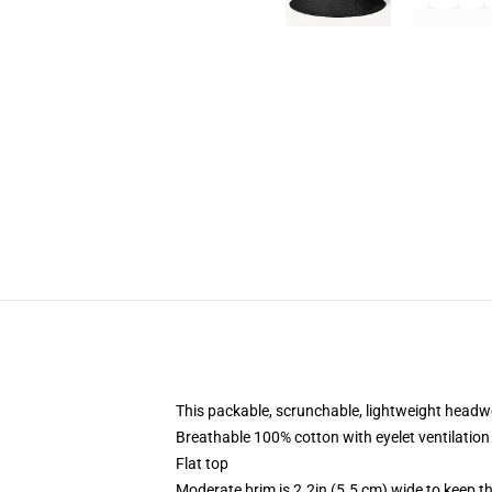
This packable, scrunchable, lightweight headwea
Breathable 100% cotton with eyelet ventilation
Flat top
Moderate brim is 2.2in (5.5 cm) wide to keep th