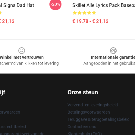
-20%
tal Signs Dad Hat
Skillet Alle Lyrics Pack Baseb
€ 21,16
€ 19,78 - € 21,16
Winkel met vertrouwen
Internationale garanti
chermd van klikken tot levering
Aangeboden in het gebruik
jf
Onze steun
Verzend- en leveringsbeleid
oorwaarden
Betalingsvoorwaarden
d
Teruggave & terugbetalingsbeleid
rsrechtbeleid
Contacteer ons
ransparantiewet voor de
Klantenhulp (FAQ)