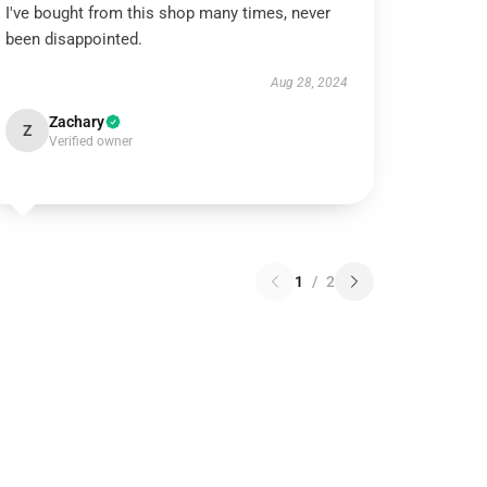
I've bought from this shop many times, never
been disappointed.
Aug 28, 2024
Zachary
Z
Verified owner
1
/
2