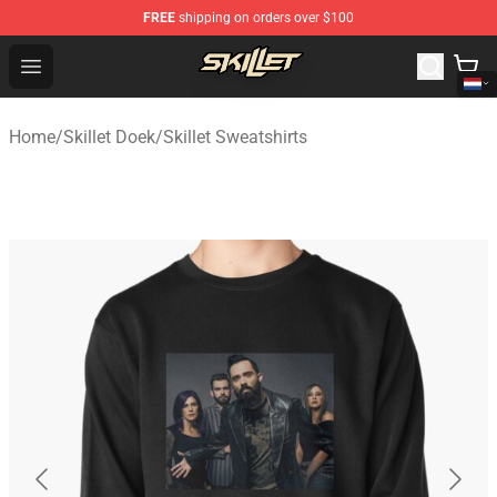
FREE
shipping on orders over $100
Skillet Shop - Official Skillet Merchandise Store
Open menu
Home
/
Skillet Doek
/
Skillet Sweatshirts