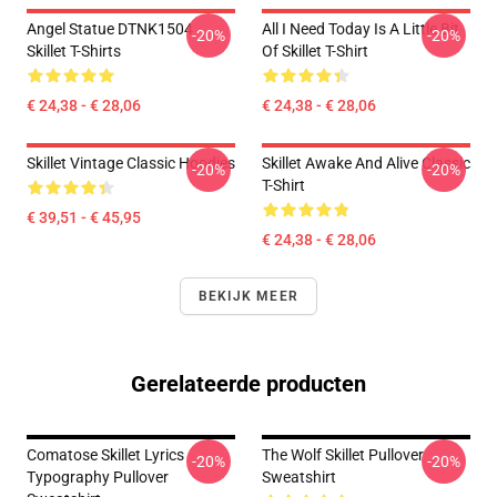
Angel Statue DTNK1504
All I Need Today Is A Little Bit
-20%
-20%
Skillet T-Shirts
Of Skillet T-Shirt
€ 24,38 - € 28,06
€ 24,38 - € 28,06
Skillet Vintage Classic Hoodies
Skillet Awake And Alive Classic
-20%
-20%
T-Shirt
€ 39,51 - € 45,95
€ 24,38 - € 28,06
BEKIJK MEER
Gerelateerde producten
Comatose Skillet Lyrics
The Wolf Skillet Pullover
-20%
-20%
Typography Pullover
Sweatshirt