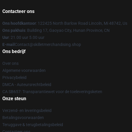
Contacteer ons
Ons hoofdkantoor
: 122425 North Barlow Road Lincoln, Mi 48742, Us
Ons pakhuis
: Building 17, Gaoyao City, Hunan Province, CN
Uur
: 21.00 uur 5.00 uur
E-mail
Contact@skilletmerchandising.shop
Ons bedrijf
Over ons
Algemene voorwaarden
Privacybeleid
DMCA - Auteursrechtbeleid
CA SB657: Transparantiewet voor de toeleveringsketen
Onze steun
Verzend- en leveringsbeleid
Betalingsvoorwaarden
Teruggave & terugbetalingsbeleid
Contacteer ons