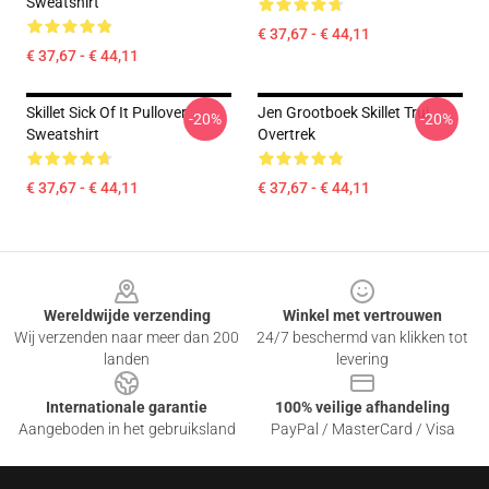
Sweatshirt
€ 37,67 - € 44,11
€ 37,67 - € 44,11
Skillet Sick Of It Pullover
Jen Grootboek Skillet Trui
-20%
-20%
Sweatshirt
Overtrek
€ 37,67 - € 44,11
€ 37,67 - € 44,11
Footer
Wereldwijde verzending
Winkel met vertrouwen
Wij verzenden naar meer dan 200
24/7 beschermd van klikken tot
landen
levering
Internationale garantie
100% veilige afhandeling
Aangeboden in het gebruiksland
PayPal / MasterCard / Visa