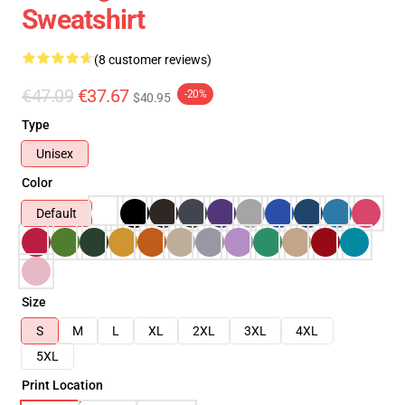
Sweatshirt
(8 customer reviews)
€47.09
€37.67
-20%
$40.95
Type
Unisex
Color
Default
Size
S
M
L
XL
2XL
3XL
4XL
5XL
Print Location