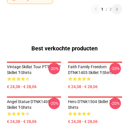
1
/
2
Best verkochte producten
Vintage Skillat Tour PTTT1607
Faith Family Freedom
-20%
-20%
Skillet T-Shirts
DTNK1405 Skillet T-Shirts
€ 24,38 - € 28,06
€ 24,38 - € 28,06
Angel Statue DTNK1405
Hero DTNK1504 Skillet T-
-20%
-20%
Skillet T-Shirts
Shirts
€ 24,38 - € 28,06
€ 24,38 - € 28,06