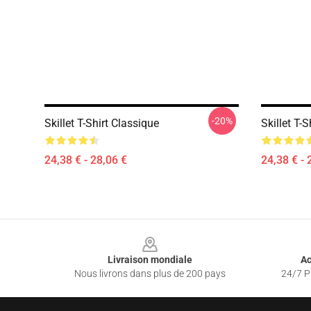
-20%
Skillet T-Shirt Classique
Skillet T-
24,38 € - 28,06 €
24,38 € - 
Footer
Livraison mondiale
Ac
Nous livrons dans plus de 200 pays
24/7 Pr