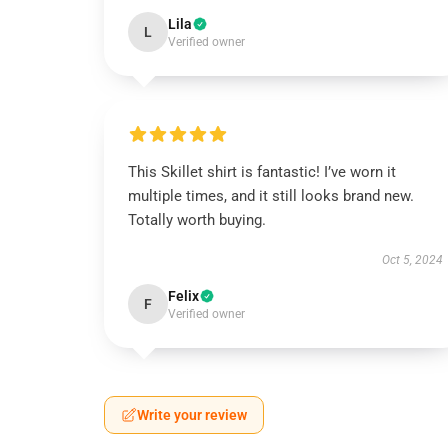
Lila
L
Verified owner
This Skillet shirt is fantastic! I’ve worn it
multiple times, and it still looks brand new.
Totally worth buying.
Oct 5, 2024
Felix
F
Verified owner
Write your review