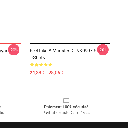
-20%
-20%
 Royaume
Feel Like A Monster DTNK0907 Skillet
T-Shirts
24,38 € - 28,06 €
e
Paiement 100% sécurisé
tion
PayPal / MasterCard / Visa