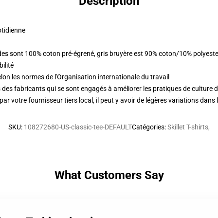
Description
otidienne
lides sont 100% coton pré-égrené, gris bruyère est 90% coton/10% polyest
ilité
lon les normes de l'Organisation internationale du travail
des fabricants qui se sont engagés à améliorer les pratiques de culture du
ar votre fournisseur tiers local, il peut y avoir de légères variations dans 
SKU
:
108272680-US-classic-tee-DEFAULT
Catégories
:
Skillet T-shirts
,
What Customers Say