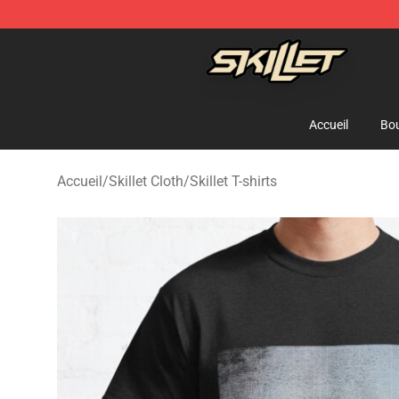
Skillet Shop - Official Skillet Merchandise Store
Accueil
Bou
Accueil
/
Skillet Cloth
/
Skillet T-shirts