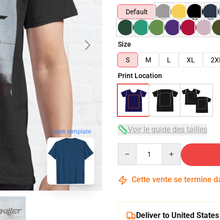
Default
Size
S
M
L
XL
2X
Print Location
Voir le guide des tailles
blank template
Quantity
Cette vente se termine 
Deliver to United States