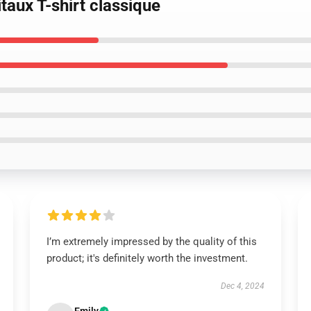
itaux T-shirt classique
I’m extremely impressed by the quality of this
product; it's definitely worth the investment.
Dec 4, 2024