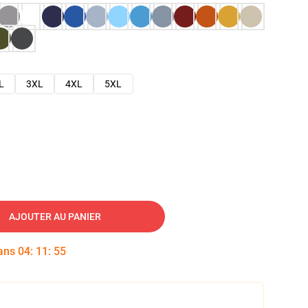
L
3XL
4XL
5XL
AJOUTER AU PANIER
dans
04
:
11
:
54