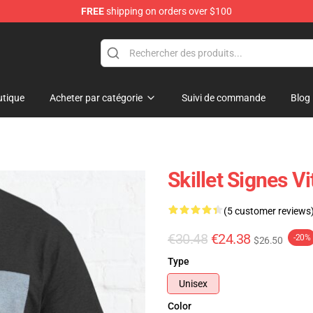
FREE
shipping on orders over $100
tique
Acheter par catégorie
Suivi de commande
Blog
Skillet Signes V
(5 customer reviews
€30.48
€24.38
-20%
$26.50
Type
Unisex
Color