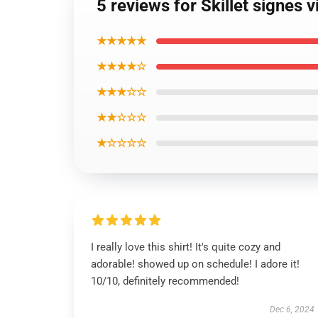
5 reviews for Skillet signes v
★★★★★
★★★★☆
★★★☆☆
★★☆☆☆
★☆☆☆☆
I really love this shirt! It's quite cozy and
adorable! showed up on schedule! I adore it!
10/10, definitely recommended!
Dec 6, 2024