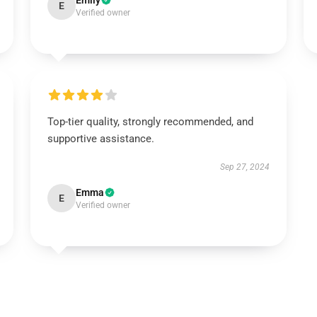
Emily
E
Verified owner
Top-tier quality, strongly recommended, and
supportive assistance.
Sep 27, 2024
Emma
E
Verified owner