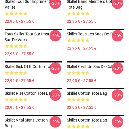
Skillet Tout Sur Imprimer Sac De
Skillet Band Members Cotton
-20%
-20%
Valise
Tote Bag
22,95 € - 27,55 €
22,95 € - 27,55 €
Tous Skillet Tout Sur Imprimer
Skillet Tous Les Sacs De Coton
-20%
-20%
Sac De Valise
22,95 € - 27,55 €
22,95 € - 27,55 €
Skillet Sick Of It Cotton Tote Bag
Skillet C'est Un Sac De Coton.
-20%
-20%
22,95 € - 27,55 €
22,95 € - 27,55 €
Skillet Rise Cotton Tote Bag
Skillet Cotton Tote Bag
-20%
-20%
22,95 € - 27,55 €
22,95 € - 27,55 €
Skillet Vital Signs Cotton Tote
Skillet Cotton Tote Bag
-20%
-20%
Bag