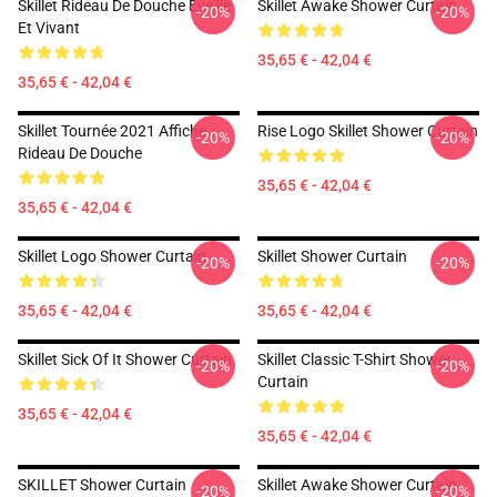
Skillet Rideau De Douche Éveillé
Skillet Awake Shower Curtain
-20%
-20%
Et Vivant
35,65 € - 42,04 €
35,65 € - 42,04 €
Skillet Tournée 2021 Affiche
Rise Logo Skillet Shower Curtain
-20%
-20%
Rideau De Douche
35,65 € - 42,04 €
35,65 € - 42,04 €
Skillet Logo Shower Curtain
Skillet Shower Curtain
-20%
-20%
35,65 € - 42,04 €
35,65 € - 42,04 €
Skillet Sick Of It Shower Curtain
Skillet Classic T-Shirt Shower
-20%
-20%
Curtain
35,65 € - 42,04 €
35,65 € - 42,04 €
SKILLET Shower Curtain
Skillet Awake Shower Curtain
-20%
-20%