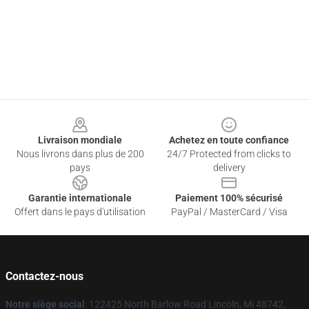
Footer
Livraison mondiale
Achetez en toute confiance
Nous livrons dans plus de 200
24/7 Protected from clicks to
pays
delivery
Garantie internationale
Paiement 100% sécurisé
Offert dans le pays d'utilisation
PayPal / MasterCard / Visa
Contactez-nous
Notre siège social
: 122425 North Barlow Road Lincoln, Mi 48742,