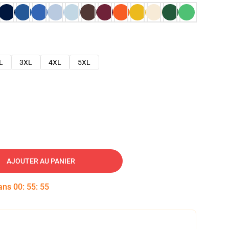
L
3XL
4XL
5XL
AJOUTER AU PANIER
dans
00
:
55
:
53