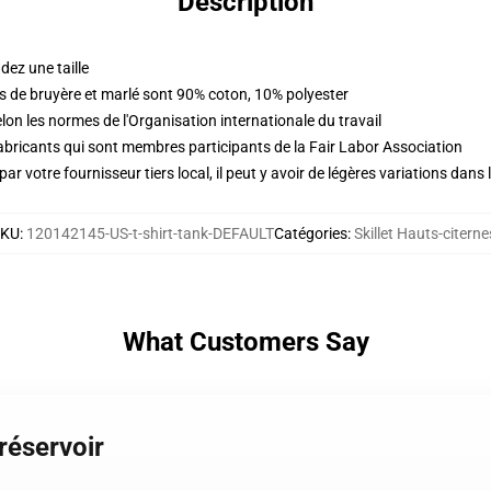
Description
dez une taille
us de bruyère et marlé sont 90% coton, 10% polyester
lon les normes de l'Organisation internationale du travail
abricants qui sont membres participants de la Fair Labor Association
ar votre fournisseur tiers local, il peut y avoir de légères variations dans 
SKU
:
120142145-US-t-shirt-tank-DEFAULT
Catégories
:
Skillet Hauts-citerne
What Customers Say
 réservoir