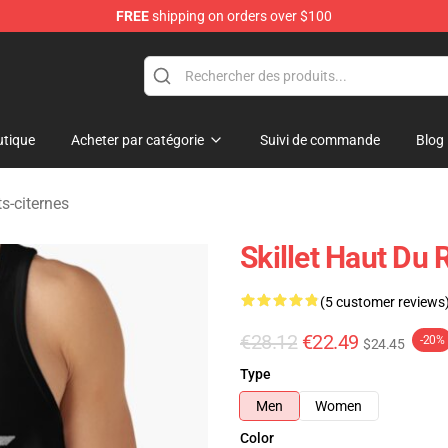
FREE
shipping on orders over $100
tique
Acheter par catégorie
Suivi de commande
Blog
ts-citernes
Skillet Haut Du 
(5 customer reviews
€28.12
€22.49
-20%
$24.45
Type
Men
Women
Color