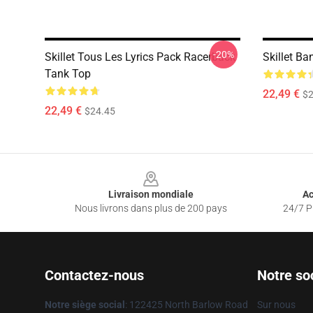
-20%
Skillet Tous Les Lyrics Pack Racerback
Skillet B
Tank Top
22,49 €
$2
22,49 €
$24.45
Footer
Livraison mondiale
Ac
Nous livrons dans plus de 200 pays
24/7 Pr
Contactez-nous
Notre so
Notre siège social
: 122425 North Barlow Road
Sur nous