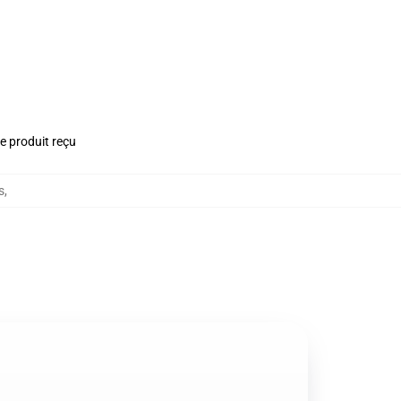
le produit reçu
s
,