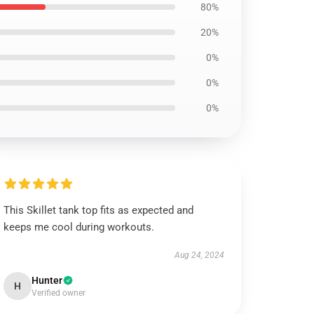
80%
20%
0%
0%
0%
This Skillet tank top fits as expected and
keeps me cool during workouts.
Aug 24, 2024
Hunter
H
Verified owner