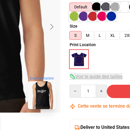
Default
Size
S
M
L
XL
2X
Print Location
Voir le guide des tailles
blank template
Quantity
Cette vente se termine 
Deliver to United States