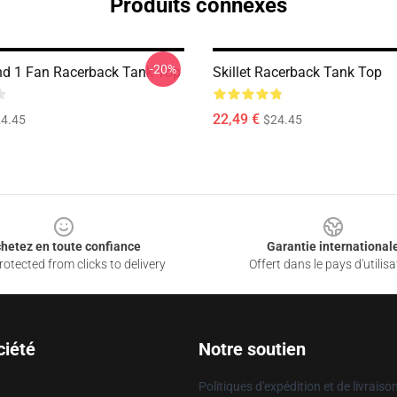
Produits connexes
-20%
and 1 Fan Racerback Tank Top
Skillet Racerback Tank Top
22,49 €
4.45
$24.45
hetez en toute confiance
Garantie international
otected from clicks to delivery
Offert dans le pays d'utilisa
ciété
Notre soutien
Politiques d'expédition et de livraiso