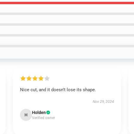
Nice cut, and it doesn’t lose its shape.
Nov 29, 2024
Holden
H
Verified owner