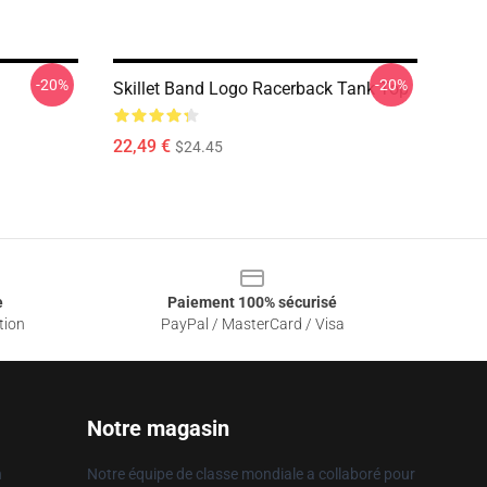
-20%
-20%
Skillet Band Logo Racerback Tank Top
22,49 €
$24.45
e
Paiement 100% sécurisé
tion
PayPal / MasterCard / Visa
Notre magasin
n
Notre équipe de classe mondiale a collaboré pour