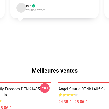
Isla
I
Verified owner
Meilleures ventes
-20%
mily Freedom DTNK1405
Angel Statue DTNK1405 Skille
hirts
24,38 € - 28,06 €
28,06 €