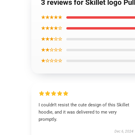
3 reviews for Skillet logo Pu
★★★★★
★★★★☆
★★★☆☆
★★☆☆☆
★☆☆☆☆
I couldn’t resist the cute design of this Skillet
hoodie, and it was delivered to me very
promptly.
Dec 6, 2024