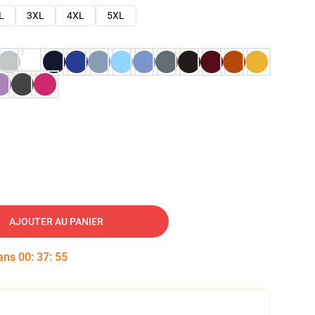
L
3XL
4XL
5XL
AJOUTER AU PANIER
dans
00
:
37
:
54