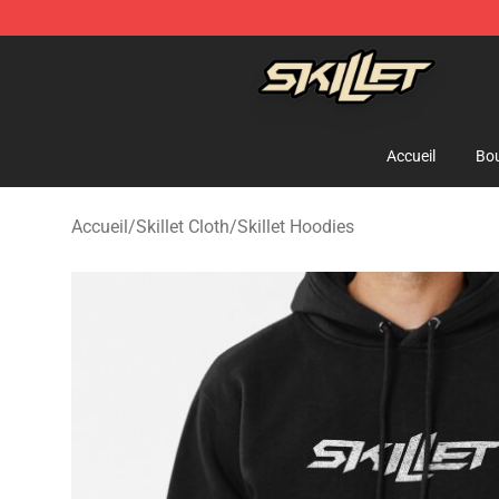
Skillet Shop - Official Skillet Merchandise Store
Accueil
Bou
Accueil
/
Skillet Cloth
/
Skillet Hoodies