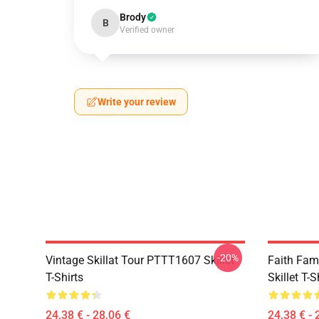
Brody
B
Verified owner
Write your review
-20%
Vintage Skillat Tour PTTT1607 Skillet
Faith Fa
T-Shirts
Skillet T-S
24,38 € - 28,06 €
24,38 € - 