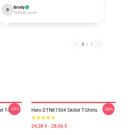
Brody
B
Verified owner
1
/
1
-20%
-20%
t T-Shirts
Hero DTNK1504 Skillet T-Shirts
24,38 € - 28,06 €