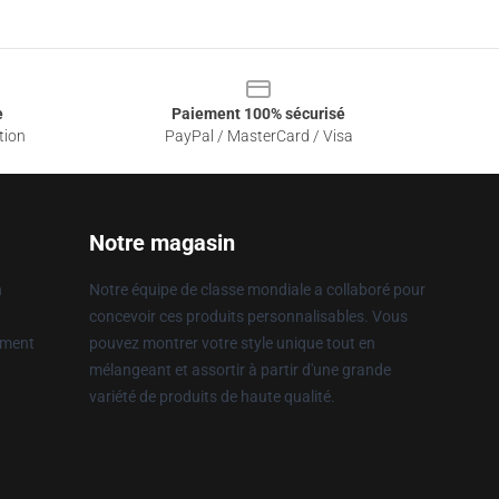
e
Paiement 100% sécurisé
tion
PayPal / MasterCard / Visa
Notre magasin
n
Notre équipe de classe mondiale a collaboré pour
concevoir ces produits personnalisables. Vous
ement
pouvez montrer votre style unique tout en
mélangeant et assortir à partir d'une grande
variété de produits de haute qualité.