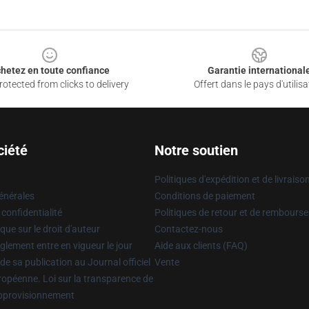
hetez en toute confiance
Garantie international
otected from clicks to delivery
Offert dans le pays d'utilisa
ciété
Notre soutien
Politiques d'expédition et de livraiso
énérales
Conditions de paiement
 confidentialité
Politiques de retour et de rembours
que sur le droit d'auteur
Contactez-nous
glement entre en vigueur le jour
Aide aux clients (FAQ)
 de sa publication au Journal officiel
Vente
uropéenne. Loi sur la transparence de
approvisionnement