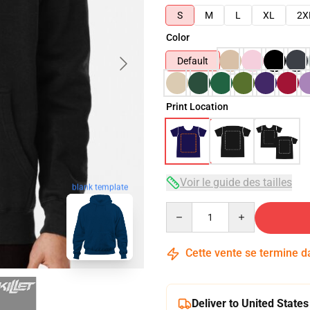
S
M
L
XL
2X
Color
Default
Print Location
Voir le guide des tailles
blank template
Quantity
Cette vente se termine 
Deliver to United States