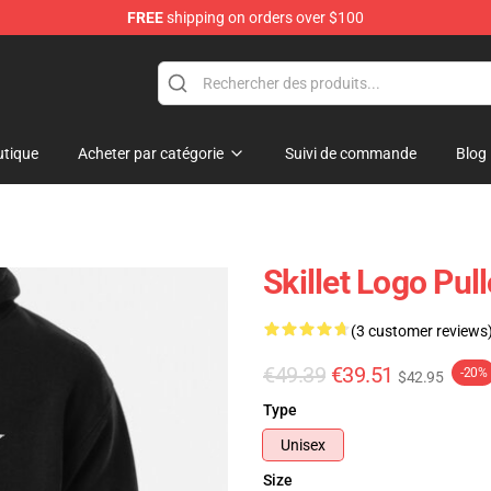
FREE
shipping on orders over $100
tique
Acheter par catégorie
Suivi de commande
Blog
Skillet Logo Pul
(3 customer reviews
€49.39
€39.51
-20%
$42.95
Type
Unisex
Size