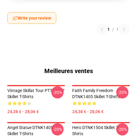
Write your review
1
/
1
Meilleures ventes
Vintage Skillat Tour PTTT1607
Faith Family Freedom
-20%
-20%
Skillet T-Shirts
DTNK1405 Skillet T-Shirts
24,38 € - 28,06 €
24,38 € - 28,06 €
Angel Statue DTNK1405
Hero DTNK1504 Skillet T-
-20%
-20%
Skillet T-Shirts
Shirts