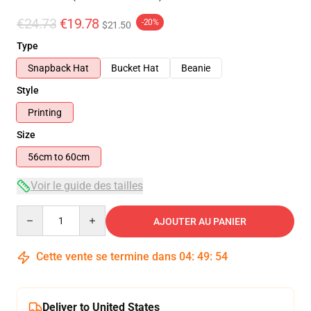
€24.73
€19.78
-20%
$21.50
Type
Snapback Hat
Bucket Hat
Beanie
Style
Printing
Size
56cm to 60cm
Voir le guide des tailles
Quantity
AJOUTER AU PANIER
Cette vente se termine dans
04
:
49
:
53
Deliver to United States