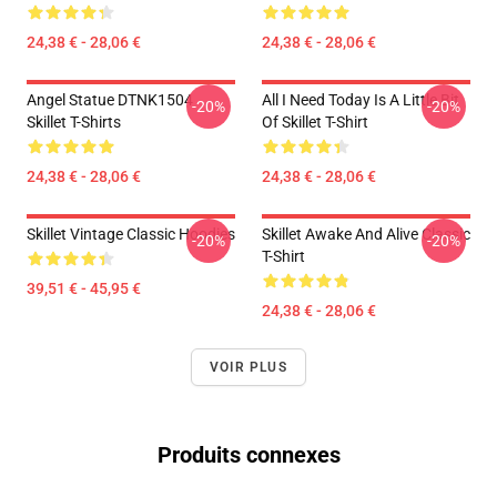
24,38 € - 28,06 €
24,38 € - 28,06 €
Angel Statue DTNK1504
All I Need Today Is A Little Bit
-20%
-20%
Skillet T-Shirts
Of Skillet T-Shirt
24,38 € - 28,06 €
24,38 € - 28,06 €
Skillet Vintage Classic Hoodies
Skillet Awake And Alive Classic
-20%
-20%
T-Shirt
39,51 € - 45,95 €
24,38 € - 28,06 €
VOIR PLUS
Produits connexes