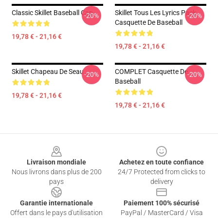
Classic Skillet Baseball Cap
Skillet Tous Les Lyrics Pack
-20%
-20%
Casquette De Baseball
19,78 € - 21,16 €
19,78 € - 21,16 €
Skillet Chapeau De Seau
COMPLET Casquette De
-20%
-20%
Baseball
19,78 € - 21,16 €
19,78 € - 21,16 €
Footer
Livraison mondiale
Achetez en toute confiance
Nous livrons dans plus de 200
24/7 Protected from clicks to
pays
delivery
Garantie internationale
Paiement 100% sécurisé
Offert dans le pays d'utilisation
PayPal / MasterCard / Visa