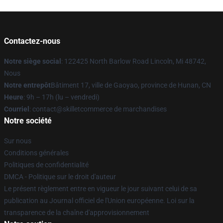
Contactez-nous
Notre siège social
: 122425 North Barlow Road Lincoln, Mi 48742,
Nous
Notre entrepôt
Bâtiment 17, ville de Gaoyao, province de Hunan, CN
Heure
: 9h – 17h (lu – vendredi)
Courriel
: contact@skilletcommerce de marchandises
Notre société
Sur nous
Conditions générales
Politiques de confidentialité
DMCA - Politique sur le droit d'auteur
Le présent règlement entre en vigueur le jour suivant celui de sa
publication au Journal officiel de l'Union européenne. Loi sur la
transparence de la chaîne d'approvisionnement