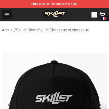
FREE
shipping on orders over $100
Skillet Shop - Official Skillet Merchandise Store
Open menu
Accueil
/
Skillet Cloth
/
Skillet Chapeaux et chapeaux