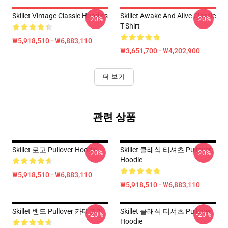
Skillet Vintage Classic Hoodies
Skillet Awake And Alive Classic
-20%
-20%
T-Shirt
₩5,918,510 - ₩6,883,110
₩3,651,700 - ₩4,202,900
더 보기
관련 상품
Skillet 로고 Pullover Hoodie
Skillet 클래식 티셔츠 Pullover
-20%
-20%
Hoodie
₩5,918,510 - ₩6,883,110
₩5,918,510 - ₩6,883,110
Skillet 밴드 Pullover 카테고리
Skillet 클래식 티셔츠 Pullover
-20%
-20%
Hoodie