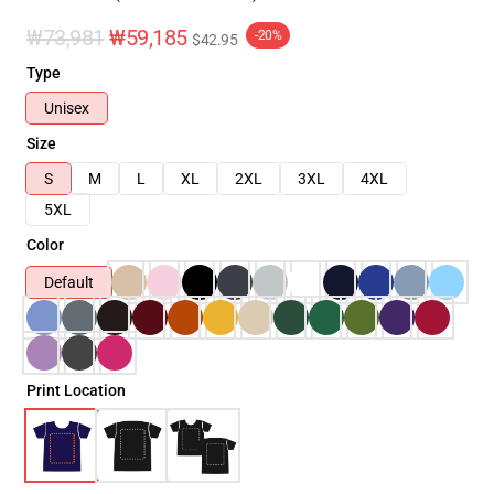
₩73,981
₩59,185
-20%
$42.95
Type
Unisex
Size
S
M
L
XL
2XL
3XL
4XL
5XL
Color
Default
Print Location