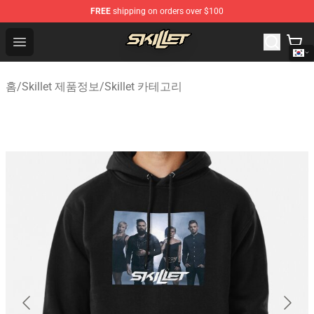
FREE
shipping on orders over $100
Skillet Shop - Official Skillet Merchandise Store
Open menu
홈
/
Skillet 제품정보
/
Skillet 카테고리