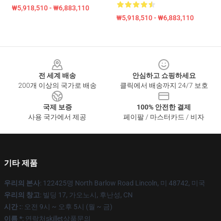
₩5,918,510 - ₩6,883,110
₩5,918,510 - ₩6,883,110
Footer
전 세계 배송
안심하고 쇼핑하세요
200개 이상의 국가로 배송
클릭에서 배송까지 24/7 보호
국제 보증
100% 안전한 결제
사용 국가에서 제공
페이팔 / 마스터카드 / 비자
기타 제품
우리의 본사
: 122425명 North Barlow Road Lincoln, 미 48742, 미국
우리의 창고
: 빌딩 17, 가오노시, 후난성, CN
시간 :
: 오전 9시 ~ 오후 5시 (월 ~ 금)
이름 *
: 연락처skillet상품문의