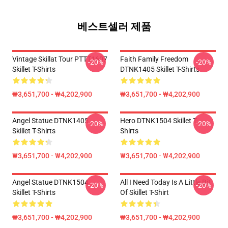
베스트셀러 제품
Vintage Skillat Tour PTTT1607
Faith Family Freedom
-20%
-20%
Skillet T-Shirts
DTNK1405 Skillet T-Shirts
₩3,651,700 - ₩4,202,900
₩3,651,700 - ₩4,202,900
Angel Statue DTNK1405
Hero DTNK1504 Skillet T-
-20%
-20%
Skillet T-Shirts
Shirts
₩3,651,700 - ₩4,202,900
₩3,651,700 - ₩4,202,900
Angel Statue DTNK1504
All I Need Today Is A Little Bit
-20%
-20%
Skillet T-Shirts
Of Skillet T-Shirt
₩3,651,700 - ₩4,202,900
₩3,651,700 - ₩4,202,900