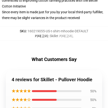
committed to improving cotton farming practices with the Better
Cotton Initiative
Since every item is made just for you by your local third-party fulfiller,
there may be slight variances in the product received
SKU
:
160219055-US-t-shirt-mhoodie-DEFAULT
카테고리
:
Skillet 카테고리
,
What Customers Say
4 reviews for Skillet - Pullover Hoodie
★★★★★
50%
★★★★☆
50%