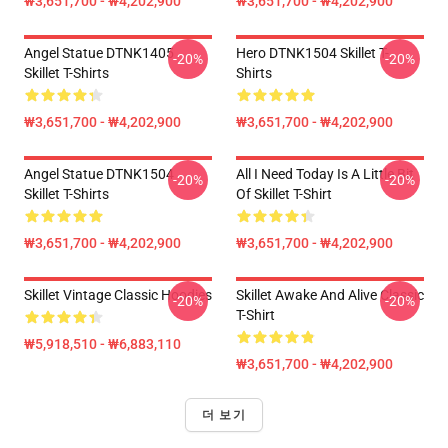
₩3,651,700 - ₩4,202,900
₩3,651,700 - ₩4,202,900
Angel Statue DTNK1405
Hero DTNK1504 Skillet T-
-20%
-20%
Skillet T-Shirts
Shirts
₩3,651,700 - ₩4,202,900
₩3,651,700 - ₩4,202,900
Angel Statue DTNK1504
All I Need Today Is A Little Bit
-20%
-20%
Skillet T-Shirts
Of Skillet T-Shirt
₩3,651,700 - ₩4,202,900
₩3,651,700 - ₩4,202,900
Skillet Vintage Classic Hoodies
Skillet Awake And Alive Classic
-20%
-20%
T-Shirt
₩5,918,510 - ₩6,883,110
₩3,651,700 - ₩4,202,900
더 보기