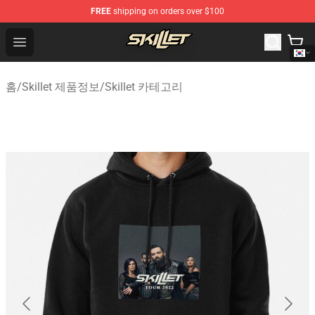
FREE
shipping on orders over $100
Skillet Shop - Official Skillet Merchandise Store
Open menu
홈
/
Skillet 제품정보
/
Skillet 카테고리