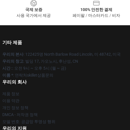
국제 보증
100% 안전한 결제
사용 국가에서 제공
페이팔 / 마스터카드 / 비자
기타 제품
우리의 본사
: 122425명 North Barlow Road Lincoln, 미 48742, 미국
우리의 창고
: 빌딩 17, 가오노시, 후난성, CN
시간 :
: 오전 9시 ~ 오후 5시 (월 ~ 금)
이름 *
: 연락처skillet상품문의
우리의 회사
제품 정보
이용 약관
개인 정보 정책
DMCA - 저작권 정책
모델 번호: 공급망 투명성 행위
우리의 지원