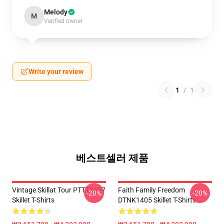
Melody
M
Verified owner
Write your review
1
/
1
베스트셀러 제품
Vintage Skillat Tour PTTT1607
Faith Family Freedom
-20%
-20%
Skillet T-Shirts
DTNK1405 Skillet T-Shirts