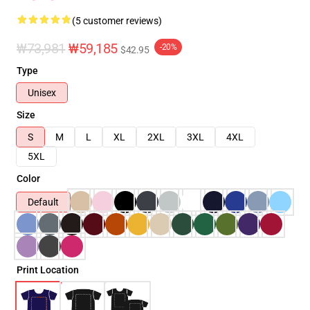
(5 customer reviews)
₩73,981
₩59,185
-20%
$42.95
Type
Unisex
Size
S
M
L
XL
2XL
3XL
4XL
5XL
Color
Default
Print Location