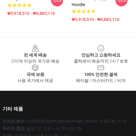
-20%
-20%
Hoodie
₩5,918,510 - ₩6,883,110
₩5,918,510 - ₩6,883,110
Footer
전 세계 배송
안심하고 쇼핑하세요
200개 이상의 국가로 배송
클릭에서 배송까지 24/7 보호
국제 보증
100% 안전한 결제
사용 국가에서 제공
페이팔 / 마스터카드 / 비자
기타 제품
우리의 본사
: 122425명 North Barlow Road Lincoln, 미 48742, 미국
우리의 창고
: 빌딩 17, 가오노시, 후난성, CN
시간 :
: 오전 9시 ~ 오후 5시 (월 ~ 금)