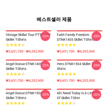
베스트셀러 제품
Vintage Skillat Tour PTTT1607
Faith Family Freedom
-20%
-20%
Skillet T-Shirts
DTNK1405 Skillet T-Shirts
₩3,651,700 - ₩4,202,900
₩3,651,700 - ₩4,202,900
Angel Statue DTNK1405
Hero DTNK1504 Skillet T-
-20%
-20%
Skillet T-Shirts
Shirts
₩3,651,700 - ₩4,202,900
₩3,651,700 - ₩4,202,900
Angel Statue DTNK1504
All I Need Today Is A Little Bit
-20%
-20%
Skillet T-Shirts
Of Skillet T-Shirt