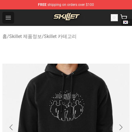
FREE
shipping on orders over $100
Skillet Shop - Official Skillet Merchandise Store
Open menu
홈
/
Skillet 제품정보
/
Skillet 카테고리