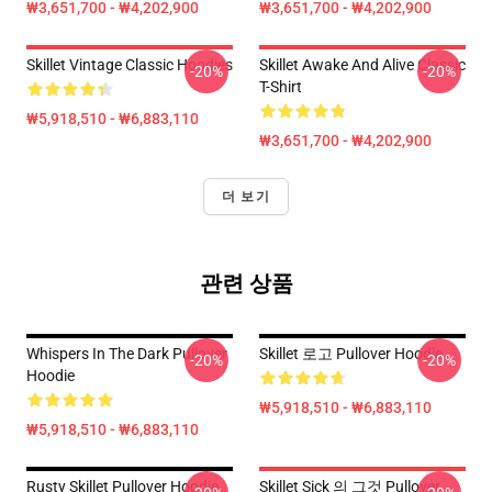
₩3,651,700 - ₩4,202,900
₩3,651,700 - ₩4,202,900
Skillet Vintage Classic Hoodies
Skillet Awake And Alive Classic
-20%
-20%
T-Shirt
₩5,918,510 - ₩6,883,110
₩3,651,700 - ₩4,202,900
더 보기
관련 상품
Whispers In The Dark Pullover
Skillet 로고 Pullover Hoodie
-20%
-20%
Hoodie
₩5,918,510 - ₩6,883,110
₩5,918,510 - ₩6,883,110
Rusty Skillet Pullover Hoodie
Skillet Sick 의 그것 Pullover