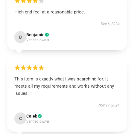
High-end feel at a reasonable price.
Dec 6, 2024
Benjamin
B
Verified owner
This item is exactly what I was searching for. It
meets all my requirements and works without any
issues.
Nov 27, 2024
Caleb
C
Verified owner