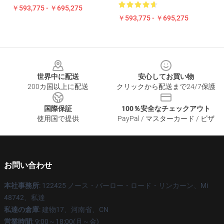
￥593,775 - ￥695,275
￥593,775 - ￥695,275
Footer
世界中に配送
安心してお買い物
200カ国以上に配送
クリックから配送まで24/7保護
国際保証
100％安全なチェックアウト
使用国で提供
PayPal / マスターカード / ビザ
お問い合わせ
本社事務所
: 122425 ノース・バーロー・ロード・リンカーン、Mi
48742、私達
私達の倉庫
: 建物17、河南省、CN
営業時間
: 9:00～18:00(月～金)