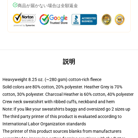
商品が届かない場合は全額返金
説明
Heavyweight 8.25 oz. (~280 gsm) cotton-rich fleece
Solid colors are 80% cotton, 20% polyester. Heather Grey is 70%
cotton, 30% polyester. Charcoal Heather is 60% cotton, 40% polyester
Crew neck sweatshirt with ribbed cuffs, neckband and hem
Note: If you like your sweatshirts baggy and oversized go 2 sizes up
The third party printer of this product is evaluated according to
International Labor Organization standards
The printer of this product sources blanks from manufacturers