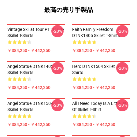
最高の売り手製品
Vintage Skillat Tour PTTT1607
Faith Family Freedom
-20%
-20%
Skillet T-Shirts
DTNK1405 Skillet T-Shirts
￥384,250 - ￥442,250
￥384,250 - ￥442,250
Angel Statue DTNK1405
Hero DTNK1504 Skillet T-
-20%
-20%
Skillet T-Shirts
Shirts
￥384,250 - ￥442,250
￥384,250 - ￥442,250
Angel Statue DTNK1504
All I Need Today Is A Little Bit
-20%
-20%
Skillet T-Shirts
Of Skillet T-Shirt
￥384,250 - ￥442,250
￥384,250 - ￥442,250