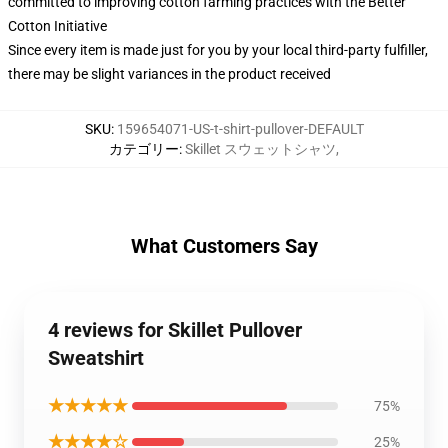
committed to improving cotton farming practices with the Better
Cotton Initiative
Since every item is made just for you by your local third-party fulfiller,
there may be slight variances in the product received
SKU
:
159654071-US-t-shirt-pullover-DEFAULT
カテゴリー
:
Skillet スウェットシャツ
,
What Customers Say
4 reviews for Skillet Pullover
Sweatshirt
★★★★★
75%
★★★★☆
25%