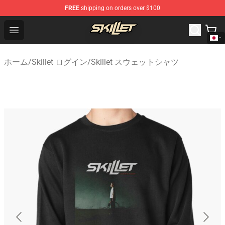
FREE
shipping on orders over $100
Skillet Shop - Official Skillet Merchandise Store
Open menu
ホーム
/
Skillet ログイン
/
Skillet スウェットシャツ