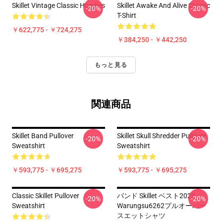
Skillet Vintage Classic Hoodies
Skillet Awake And Alive Classic
-20%
-20%
T-Shirt
￥622,775 - ￥724,275
￥384,250 - ￥442,250
もっと見る
関連商品
Skillet Band Pullover
Skillet Skull Shredder Pullover
-20%
-20%
Sweatshirt
Sweatshirt
￥593,775 - ￥695,275
￥593,775 - ￥695,275
Classic Skillet Pullover
バンド Skillet ベスト2022
-20%
-20%
Sweatshirt
Warungsu6262プルオーバー
スエットシャツ