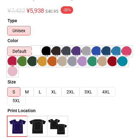
¥7,422
¥5,938
-20%
$40.95
Type
Unisex
Color
Default
Size
S
M
L
XL
2XL
3XL
4XL
5XL
Print Location