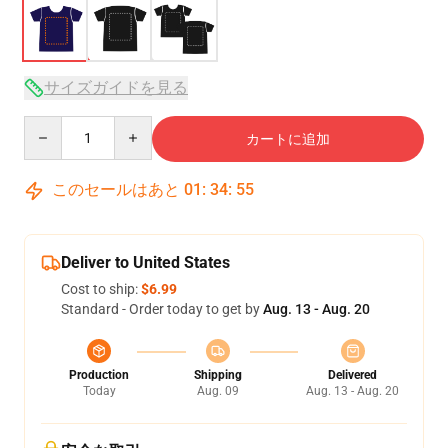
サイズガイドを見る
Quantity
カートに追加
このセールはあと
01
:
34
:
54
Deliver to United States
Cost to ship:
$6.99
Standard - Order today to get by
Aug. 13 - Aug. 20
Production
Shipping
Delivered
Today
Aug. 09
Aug. 13 - Aug. 20