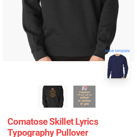
blank template
Comatose Skillet Lyrics
Typography Pullover