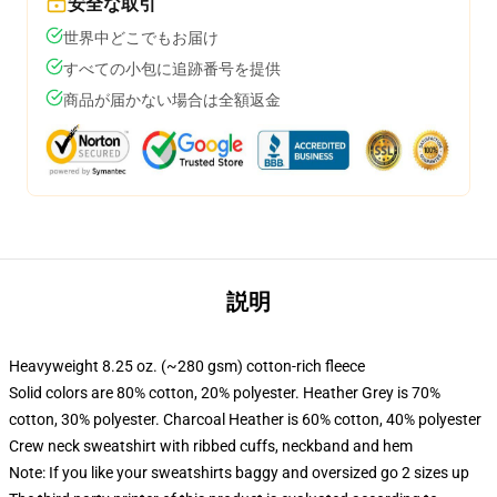
安全な取引
世界中どこでもお届け
すべての小包に追跡番号を提供
商品が届かない場合は全額返金
説明
Heavyweight 8.25 oz. (~280 gsm) cotton-rich fleece
Solid colors are 80% cotton, 20% polyester. Heather Grey is 70%
cotton, 30% polyester. Charcoal Heather is 60% cotton, 40% polyester
Crew neck sweatshirt with ribbed cuffs, neckband and hem
Note: If you like your sweatshirts baggy and oversized go 2 sizes up