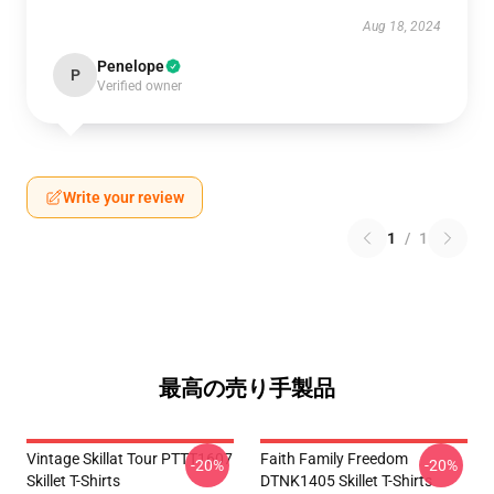
Aug 18, 2024
Penelope
P
Verified owner
Write your review
1
/
1
最高の売り手製品
Vintage Skillat Tour PTTT1607
Faith Family Freedom
-20%
-20%
Skillet T-Shirts
DTNK1405 Skillet T-Shirts