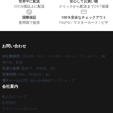
世界中に配送
安心してお買い物
200カ国以上に配送
クリックから配送まで24/7保護
国際保証
100％安全なチェックアウト
使用国で提供
PayPal / マスターカード / ビザ
お問い合わせ
本社事務所
: 122425 ノース・バーロー・ロード・リンカーン、Mi
48742、私達
私達の倉庫
: 建物17、河南省、CN
営業時間
: 9:00～18:00(月～金)
電子メール
お問い合わせskilletグッズショップ
会社案内
私たちについて
利用規約
プライバシーポリシー