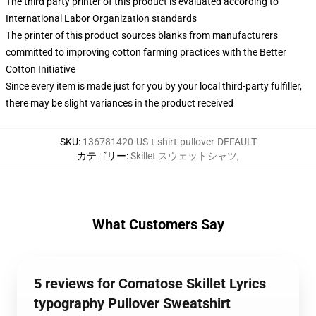
The third party printer of this product is evaluated according to
International Labor Organization standards
The printer of this product sources blanks from manufacturers
committed to improving cotton farming practices with the Better
Cotton Initiative
Since every item is made just for you by your local third-party fulfiller,
there may be slight variances in the product received
SKU
:
136781420-US-t-shirt-pullover-DEFAULT
カテゴリー
:
Skillet スウェットシャツ
,
What Customers Say
5 reviews for Comatose Skillet Lyrics
typography Pullover Sweatshirt