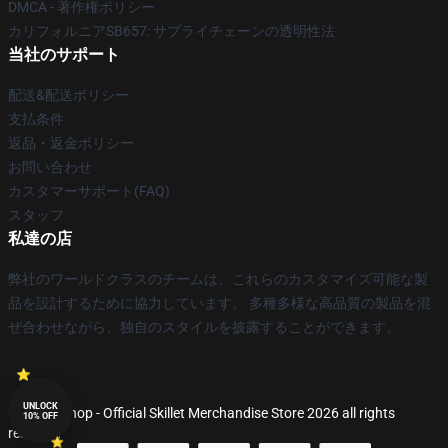
DMCA - 著作権ポリシー
カリフォルニアSB657: サプライチェーンの透明性法
当社のサポート
配送&配送ポリシー
支払条件
返品・返金ポリシー
お問い合わせ
カスタマーサポート(FAQ)
スタッフ
私達の店
弊社のワールドクラスのチームは、これらのカスタマイズ可能な製
品を設計するために協力しています。 多種多様な高品質の製品を混
ぜ合わせながら、独自のスタイルを披露することができます。
UNLOCK
© Skillet Shop - Official Skillet Merchandise Store 2026 all rights
10% OFF
reserved