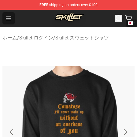
FREE
shipping on orders over $100
Skillet Shop - Official Skillet Merchandise Store
Open menu
ホーム
/
Skillet ログイン
/
Skillet スウェットシャツ