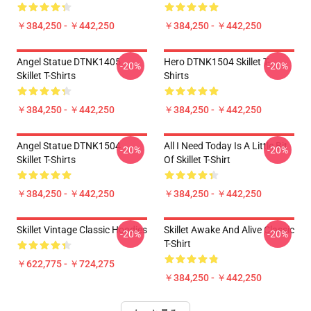
￥384,250 - ￥442,250
￥384,250 - ￥442,250
Angel Statue DTNK1405
Hero DTNK1504 Skillet T-
-20%
-20%
Skillet T-Shirts
Shirts
￥384,250 - ￥442,250
￥384,250 - ￥442,250
Angel Statue DTNK1504
All I Need Today Is A Little Bit
-20%
-20%
Skillet T-Shirts
Of Skillet T-Shirt
￥384,250 - ￥442,250
￥384,250 - ￥442,250
Skillet Vintage Classic Hoodies
Skillet Awake And Alive Classic
-20%
-20%
T-Shirt
￥622,775 - ￥724,275
￥384,250 - ￥442,250