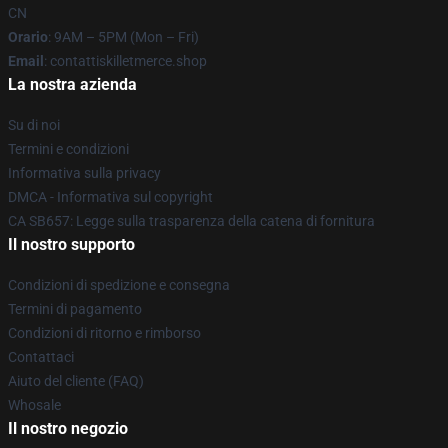
CN
Orario
: 9AM – 5PM (Mon – Fri)
Email
: contattiskilletmerce.shop
La nostra azienda
Su di noi
Termini e condizioni
Informativa sulla privacy
DMCA - Informativa sul copyright
CA SB657: Legge sulla trasparenza della catena di fornitura
Il nostro supporto
Condizioni di spedizione e consegna
Termini di pagamento
Condizioni di ritorno e rimborso
Contattaci
Aiuto del cliente (FAQ)
Whosale
Il nostro negozio