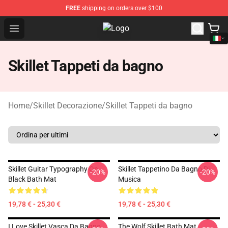
FREE
shipping on orders over $100
Open menu
Skillet Shop - Official Skillet Merc
Skillet Tappeti da bagno
Home
/
Skillet Decorazione
/
Skillet Tappeti da bagno
Skillet Guitar Typography On
Skillet Tappetino Da Bagno Di
-20%
-20%
Black Bath Mat
Musica
19,78 € - 25,30 €
19,78 € - 25,30 €
I Love Skillet Vasca Da Bagno
The Wolf Skillet Bath Mat