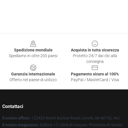
Footer
Spedizione mondiale
Acquista in tutta sicurezza
Spediamo in oltre 200 paesi
Protetto 24/7 dai clic alla
consegna
Garanzia internazionale
Pagamento sicuro al 100%
Offerto nel paese di utilizzo
PayPal / MasterCard / Visa
Contattaci
Il nostro ufficio
: 122425 North Barlow Road Lincoln, Mi 48742, Noi
Il nostro magazzino
: Edificio 17, Città di Gaoyao, Provincia di Hunan,