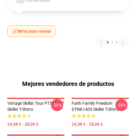
Verified owner
Write your review
1
/
1
Mejores vendedores de productos
Vintage Skillat Tour PTTT1607
Faith Family Freedom
-20%
-20%
Skillet T-Shirts
DTNK1405 Skillet T-Shirts
24,38 € - 28,06 €
24,38 € - 28,06 €