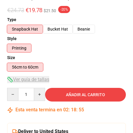
€24.73
€19.78
-20%
$21.50
Type
Snapback Hat
Bucket Hat
Beanie
Style
Printing
Size
56cm to 60cm
Ver guía de tallas
Quantity
AÑADIR AL CARRITO
Esta venta termina en
02
:
18
:
54
Deliver to United States