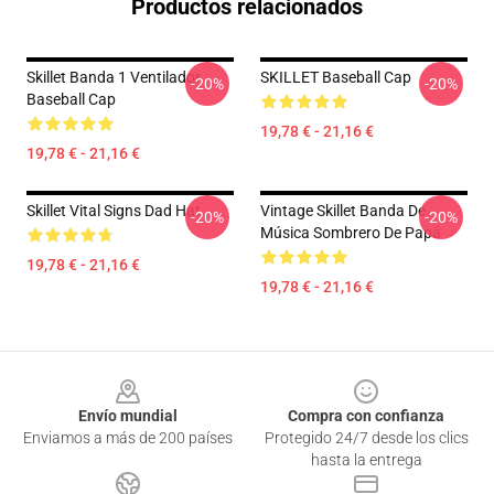
Productos relacionados
Skillet Banda 1 Ventilador
SKILLET Baseball Cap
-20%
-20%
Baseball Cap
19,78 € - 21,16 €
19,78 € - 21,16 €
Skillet Vital Signs Dad Hat
Vintage Skillet Banda De
-20%
-20%
Música Sombrero De Papá
19,78 € - 21,16 €
19,78 € - 21,16 €
Footer
Envío mundial
Compra con confianza
Enviamos a más de 200 países
Protegido 24/7 desde los clics
hasta la entrega