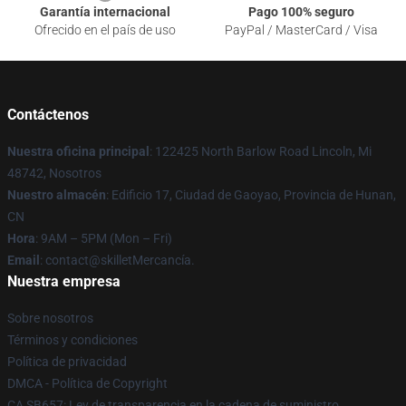
Garantía internacional
Pago 100% seguro
Ofrecido en el país de uso
PayPal / MasterCard / Visa
Contáctenos
Nuestra oficina principal
: 122425 North Barlow Road Lincoln, Mi
48742, Nosotros
Nuestro almacén
: Edificio 17, Ciudad de Gaoyao, Provincia de Hunan,
CN
Hora
: 9AM – 5PM (Mon – Fri)
Email
: contact@skilletMercancía.
Nuestra empresa
Sobre nosotros
Términos y condiciones
Política de privacidad
DMCA - Política de Copyright
CA SB657: Ley de transparencia en la cadena de suministro