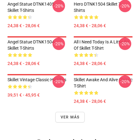
Angel Statue DTNK1405
Hero DTNK1504 Skillet T-
-20%
-20%
Skillet T-Shirts
Shirts
24,38 € - 28,06 €
24,38 € - 28,06 €
Angel Statue DTNK1504
All I Need Today Is A Little Bit
-20%
-20%
Skillet T-Shirts
Of Skillet T-Shirt
24,38 € - 28,06 €
24,38 € - 28,06 €
Skillet Vintage Classic Hoodies
Skillet Awake And Alive Classic
-20%
-20%
T-Shirt
39,51 € - 45,95 €
24,38 € - 28,06 €
VER MÁS