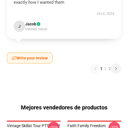
exactly how I wanted them
Oct 6, 2024
Jacob
J
Verified owner
Write your review
1
/
2
Mejores vendedores de productos
Vintage Skillat Tour PTTT1607
Faith Family Freedom
-20%
-20%