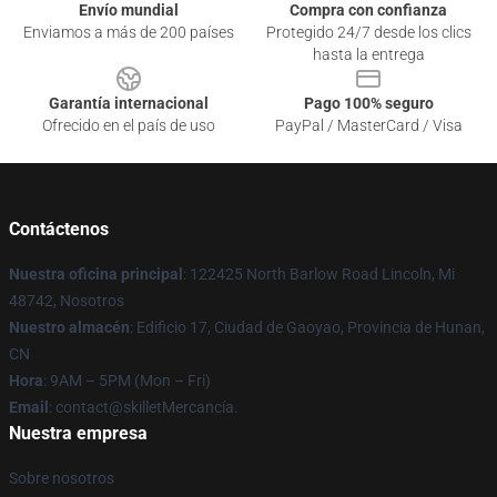
Envío mundial
Compra con confianza
Enviamos a más de 200 países
Protegido 24/7 desde los clics
hasta la entrega
Garantía internacional
Pago 100% seguro
Ofrecido en el país de uso
PayPal / MasterCard / Visa
Contáctenos
Nuestra oficina principal
: 122425 North Barlow Road Lincoln, Mi
48742, Nosotros
Nuestro almacén
: Edificio 17, Ciudad de Gaoyao, Provincia de Hunan,
CN
Hora
: 9AM – 5PM (Mon – Fri)
Email
: contact@skilletMercancía.
Nuestra empresa
Sobre nosotros