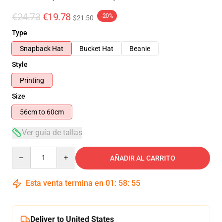
€24.73
€19.78
-20%
$21.50
Type
Snapback Hat
Bucket Hat
Beanie
Style
Printing
Size
56cm to 60cm
Ver guía de tallas
Quantity
AÑADIR AL CARRITO
Esta venta termina en
01
:
58
:
54
Deliver to United States