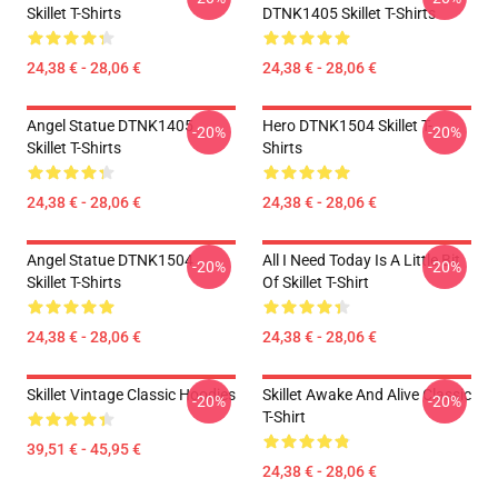
Skillet T-Shirts
DTNK1405 Skillet T-Shirts
24,38 € - 28,06 €
24,38 € - 28,06 €
Angel Statue DTNK1405
Hero DTNK1504 Skillet T-
-20%
-20%
Skillet T-Shirts
Shirts
24,38 € - 28,06 €
24,38 € - 28,06 €
Angel Statue DTNK1504
All I Need Today Is A Little Bit
-20%
-20%
Skillet T-Shirts
Of Skillet T-Shirt
24,38 € - 28,06 €
24,38 € - 28,06 €
Skillet Vintage Classic Hoodies
Skillet Awake And Alive Classic
-20%
-20%
T-Shirt
39,51 € - 45,95 €
24,38 € - 28,06 €