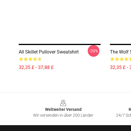
-20%
All Skillet Pullover Sweatshirt
The Wolf S
32,35 £ - 37,88 £
32,35 £ - 
Footer
Weltweiter Versand
K
Wir versenden in über 200 Länder
24/7 Sch