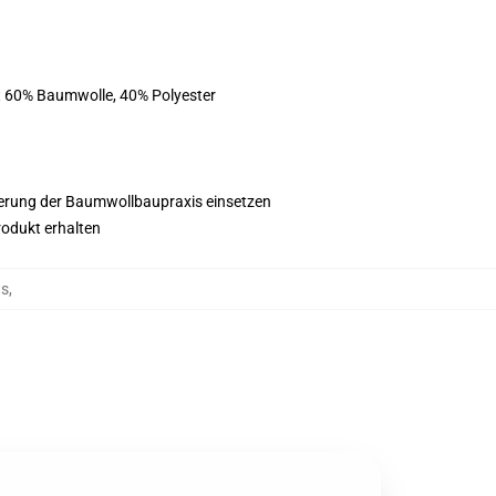
st 60% Baumwolle, 40% Polyester
esserung der Baumwollbaupraxis einsetzen
rodukt erhalten
ts
,