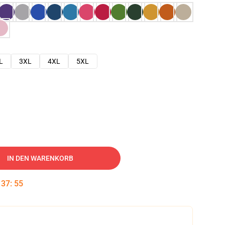
L
3XL
4XL
5XL
IN DEN WARENKORB
:
37
:
54