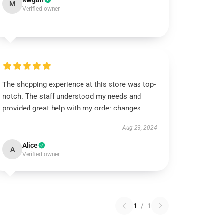
Megan
M
Verified owner
The shopping experience at this store was top-
notch. The staff understood my needs and
provided great help with my order changes.
Aug 23, 2024
Alice
A
Verified owner
1
/
1