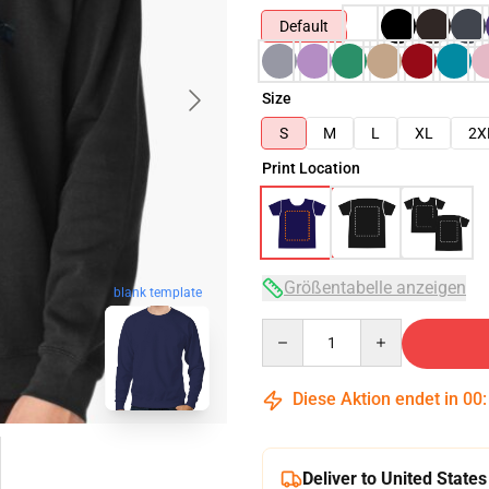
Default
Size
S
M
L
XL
2X
Print Location
Größentabelle anzeigen
blank template
Quantity
Diese Aktion endet in
00
Deliver to United States