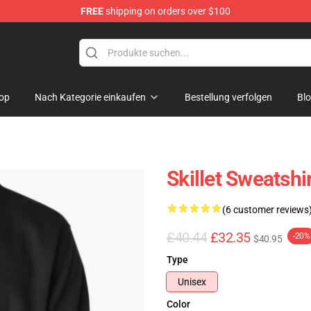
FREE
shipping on orders over $100
op
Nach Kategorie einkaufen
Bestellung verfolgen
Bl
Skillet Sweatshi
(6 customer reviews
£40.44
£32.35
-20%
$40.95
Type
Unisex
Color