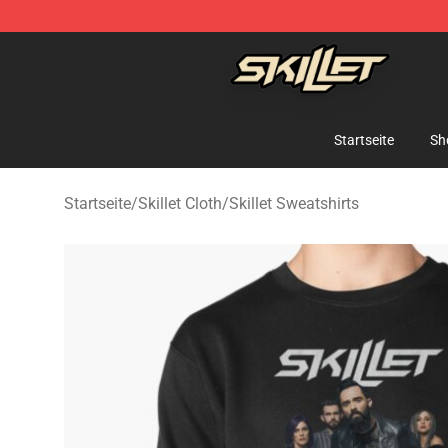
Skillet Shop - Official Skillet Merchandise Store
Startseite
Sh
Startseite
/
Skillet Cloth
/
Skillet Sweatshirts