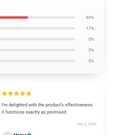
83%
17%
0%
0%
0%
I’m delighted with the product’s effectiveness;
it functions exactly as promised.
Dec 2, 2024