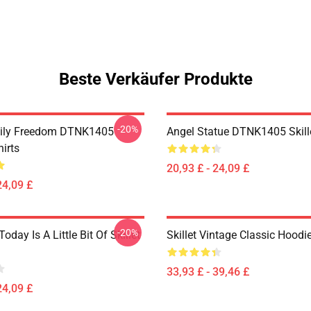
Beste Verkäufer Produkte
-20%
mily Freedom DTNK1405
Angel Statue DTNK1405 Skille
hirts
20,93 £ - 24,09 £
24,09 £
-20%
Today Is A Little Bit Of Skillet
Skillet Vintage Classic Hoodi
33,93 £ - 39,46 £
24,09 £