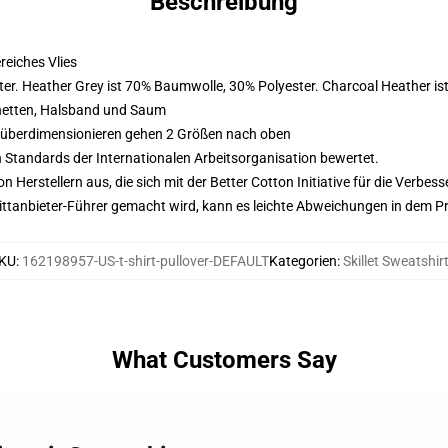
Beschreibung
eiches Vlies
er. Heather Grey ist 70% Baumwolle, 30% Polyester. Charcoal Heather i
hetten, Halsband und Saum
d überdimensionieren gehen 2 Größen nach oben
n Standards der Internationalen Arbeitsorganisation bewertet.
on Herstellern aus, die sich mit der Better Cotton Initiative für die Verb
 Drittanbieter-Führer gemacht wird, kann es leichte Abweichungen in dem P
KU
:
162198957-US-t-shirt-pullover-DEFAULT
Kategorien
:
Skillet Sweatshir
What Customers Say