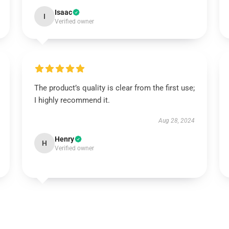
Isaac
I
Verified owner
The product’s quality is clear from the first use;
I highly recommend it.
Aug 28, 2024
Henry
H
Verified owner