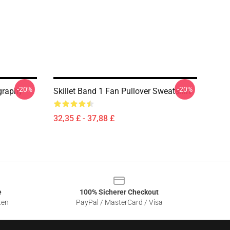
-20%
-20%
graphy
Skillet Band 1 Fan Pullover Sweatshirt
32,35 £ - 37,88 £
e
100% Sicherer Checkout
ten
PayPal / MasterCard / Visa