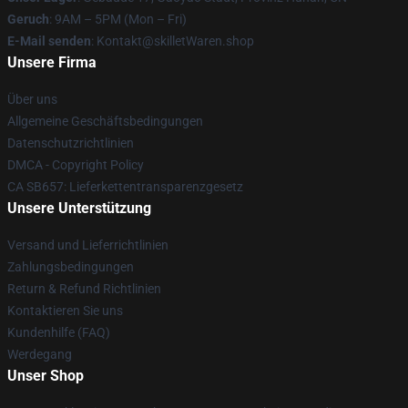
Geruch
: 9AM – 5PM (Mon – Fri)
E-Mail senden
: Kontakt@skilletWaren.shop
Unsere Firma
Über uns
Allgemeine Geschäftsbedingungen
Datenschutzrichtlinien
DMCA - Copyright Policy
CA SB657: Lieferkettentransparenzgesetz
Unsere Unterstützung
Versand und Lieferrichtlinien
Zahlungsbedingungen
Return & Refund Richtlinien
Kontaktieren Sie uns
Kundenhilfe (FAQ)
Werdegang
Unser Shop