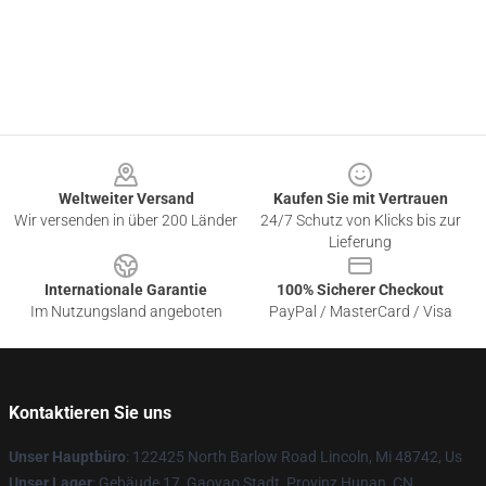
Footer
Weltweiter Versand
Kaufen Sie mit Vertrauen
Wir versenden in über 200 Länder
24/7 Schutz von Klicks bis zur
Lieferung
Internationale Garantie
100% Sicherer Checkout
Im Nutzungsland angeboten
PayPal / MasterCard / Visa
Kontaktieren Sie uns
Unser Hauptbüro
: 122425 North Barlow Road Lincoln, Mi 48742, Us
Unser Lager
: Gebäude 17, Gaoyao Stadt, Provinz Hunan, CN