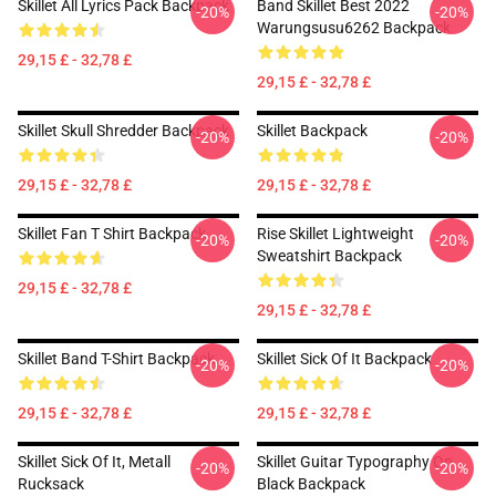
Skillet All Lyrics Pack Backpack
Band Skillet Best 2022
-20%
-20%
Warungsusu6262 Backpack
29,15 £ - 32,78 £
29,15 £ - 32,78 £
Skillet Skull Shredder Backpack
Skillet Backpack
-20%
-20%
29,15 £ - 32,78 £
29,15 £ - 32,78 £
Skillet Fan T Shirt Backpack
Rise Skillet Lightweight
-20%
-20%
Sweatshirt Backpack
29,15 £ - 32,78 £
29,15 £ - 32,78 £
Skillet Band T-Shirt Backpack
Skillet Sick Of It Backpack
-20%
-20%
29,15 £ - 32,78 £
29,15 £ - 32,78 £
Skillet Sick Of It, Metall
Skillet Guitar Typography On
-20%
-20%
Rucksack
Black Backpack