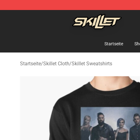
Skillet Shop - Official Skillet Merchandise Store
Startseite
Sh
Startseite
/
Skillet Cloth
/
Skillet Sweatshirts