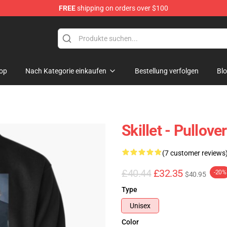
FREE
shipping on orders over $100
op
Nach Kategorie einkaufen
Bestellung verfolgen
Bl
Skillet - Pullove
(7 customer reviews
£40.44
£32.35
-20%
$40.95
Type
Unisex
Color