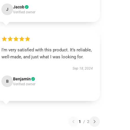
Jacob
J
Verified owner
I’m very satisfied with this product. It’s reliable,
well-made, and just what I was looking for.
Sep 18, 2024
Benjamin
B
Verified owner
1
/
2