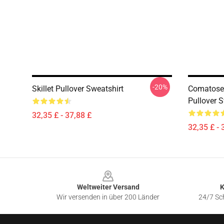
-20%
Skillet Pullover Sweatshirt
Comatose 
Pullover S
32,35 £ - 37,88 £
32,35 £ - 
Footer
Weltweiter Versand
K
Wir versenden in über 200 Länder
24/7 Sch