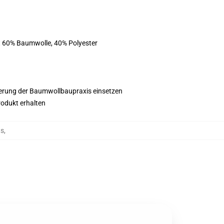
st 60% Baumwolle, 40% Polyester
esserung der Baumwollbaupraxis einsetzen
rodukt erhalten
ts
,