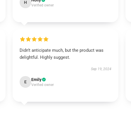
Holly
H
Verified owner
Didn’t anticipate much, but the product was
delightful. Highly suggest.
Sep 19, 2024
Emily
E
Verified owner