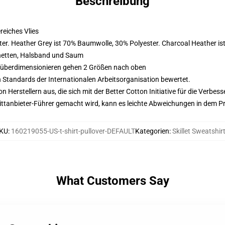
Beschreibung
eiches Vlies
er. Heather Grey ist 70% Baumwolle, 30% Polyester. Charcoal Heather i
hetten, Halsband und Saum
d überdimensionieren gehen 2 Größen nach oben
n Standards der Internationalen Arbeitsorganisation bewertet.
on Herstellern aus, die sich mit der Better Cotton Initiative für die Verb
 Drittanbieter-Führer gemacht wird, kann es leichte Abweichungen in dem P
KU
:
160219055-US-t-shirt-pullover-DEFAULT
Kategorien
:
Skillet Sweatshir
What Customers Say