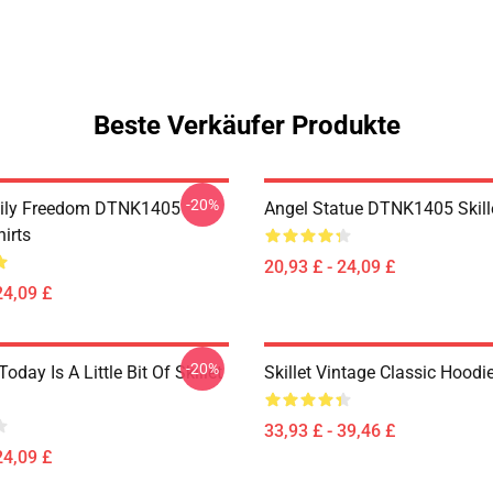
Beste Verkäufer Produkte
-20%
mily Freedom DTNK1405
Angel Statue DTNK1405 Skille
hirts
20,93 £ - 24,09 £
24,09 £
-20%
Today Is A Little Bit Of Skillet
Skillet Vintage Classic Hoodi
33,93 £ - 39,46 £
24,09 £