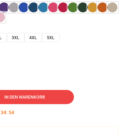
L
3XL
4XL
5XL
IN DEN WARENKORB
:
34
:
53