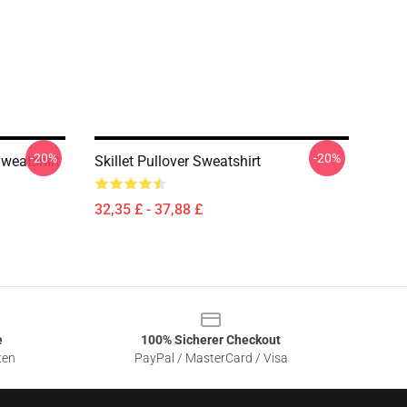
-20%
-20%
Sweatshirt
Skillet Pullover Sweatshirt
32,35 £ - 37,88 £
e
100% Sicherer Checkout
ten
PayPal / MasterCard / Visa