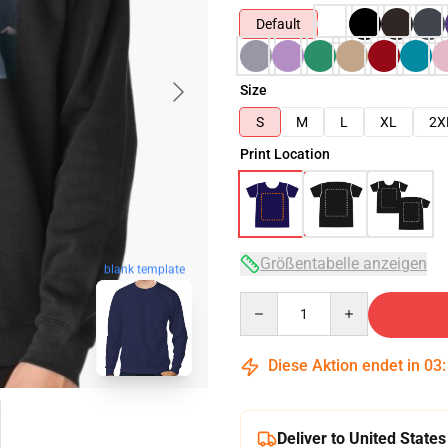
Default
Size
S
M
L
XL
2X
Print Location
Größentabelle anzeigen
blank template
Quantity
Diese Aktion endet in
03
Deliver to United States