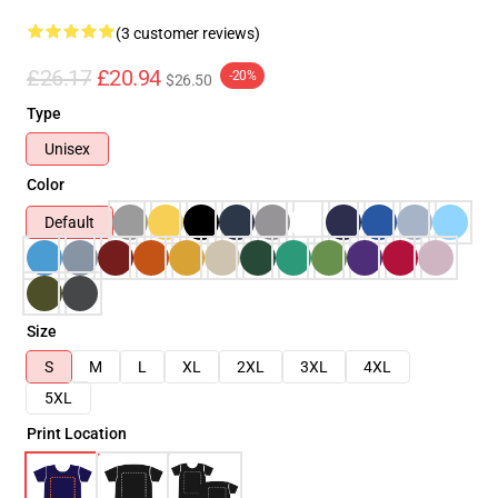
(3 customer reviews)
£26.17
£20.94
-20%
$26.50
Type
Unisex
Color
Default
Size
S
M
L
XL
2XL
3XL
4XL
5XL
Print Location