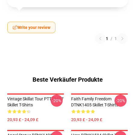
Write your review
1
/
1
Beste Verkäufer Produkte
Vintage Skillat Tour PTTT1607
Faith Family Freedom
-20%
-20%
Skillet T-Shirts
DTNK1405 Skillet T-Shirts
20,93 £ - 24,09 £
20,93 £ - 24,09 £