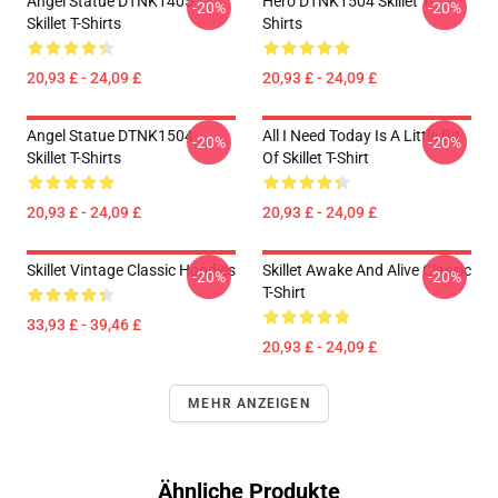
Angel Statue DTNK1405
Hero DTNK1504 Skillet T-
-20%
-20%
Skillet T-Shirts
Shirts
20,93 £ - 24,09 £
20,93 £ - 24,09 £
Angel Statue DTNK1504
All I Need Today Is A Little Bit
-20%
-20%
Skillet T-Shirts
Of Skillet T-Shirt
20,93 £ - 24,09 £
20,93 £ - 24,09 £
Skillet Vintage Classic Hoodies
Skillet Awake And Alive Classic
-20%
-20%
T-Shirt
33,93 £ - 39,46 £
20,93 £ - 24,09 £
MEHR ANZEIGEN
Ähnliche Produkte