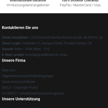
Internationale Garantie
100% Sicherer Checkout
Im Nutzungsland angeboten
PayPal / MasterCard / Visa
Kontaktieren Sie uns
Unser Hauptbüro
: 122425 North Barlow Road Lincoln, Mi 48742, Us
Unser Lager
: Gebäude 17, Gaoyao Stadt, Provinz Hunan, CN
Geruch
: 9AM – 5PM (Mon – Fri)
E-Mail senden
: Kontakt@skilletWaren.shop
Unsere Firma
Über uns
Allgemeine Geschäftsbedingungen
Datenschutzrichtlinien
DMCA - Copyright Policy
CA SB657: Lieferkettentransparenzgesetz
Unsere Unterstützung