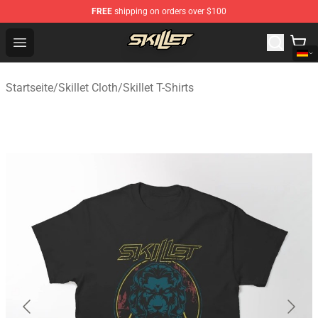
FREE
shipping on orders over $100
Skillet Shop - Official Skillet Merchandise Store
Open menu
Startseite
/
Skillet Cloth
/
Skillet T-Shirts