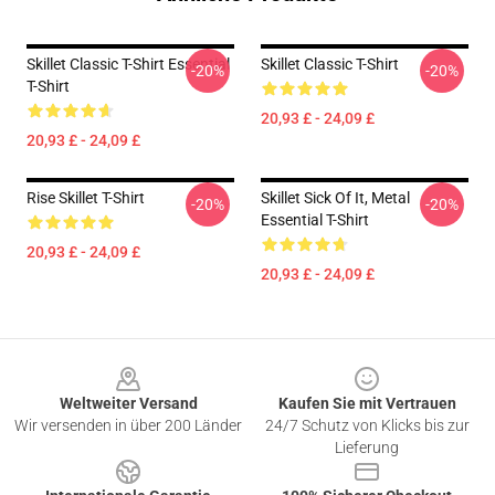
Skillet Classic T-Shirt Essential
Skillet Classic T-Shirt
-20%
-20%
T-Shirt
20,93 £ - 24,09 £
20,93 £ - 24,09 £
Rise Skillet T-Shirt
Skillet Sick Of It, Metal
-20%
-20%
Essential T-Shirt
20,93 £ - 24,09 £
20,93 £ - 24,09 £
Footer
Weltweiter Versand
Kaufen Sie mit Vertrauen
Wir versenden in über 200 Länder
24/7 Schutz von Klicks bis zur
Lieferung