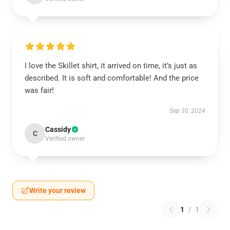
I love the Skillet shirt, it arrived on time, it’s just as
described. It is soft and comfortable! And the price
was fair!
Sep 30, 2024
Cassidy
C
Verified owner
Write your review
1
/
1