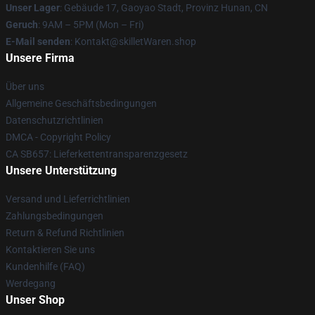
Unser Lager
: Gebäude 17, Gaoyao Stadt, Provinz Hunan, CN
Geruch
: 9AM – 5PM (Mon – Fri)
E-Mail senden
: Kontakt@skilletWaren.shop
Unsere Firma
Über uns
Allgemeine Geschäftsbedingungen
Datenschutzrichtlinien
DMCA - Copyright Policy
CA SB657: Lieferkettentransparenzgesetz
Unsere Unterstützung
Versand und Lieferrichtlinien
Zahlungsbedingungen
Return & Refund Richtlinien
Kontaktieren Sie uns
Kundenhilfe (FAQ)
Werdegang
Unser Shop