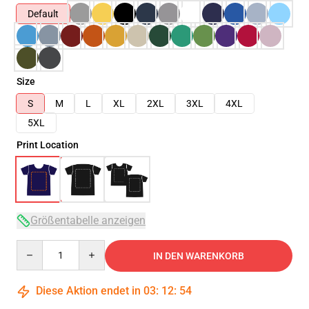
Default
Size
S
M
L
XL
2XL
3XL
4XL
5XL
Print Location
Größentabelle anzeigen
Quantity
IN DEN WARENKORB
Diese Aktion endet in
03
:
12
:
54