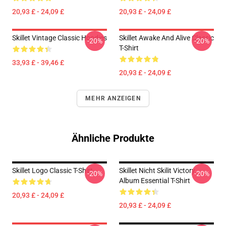
20,93 £ - 24,09 £
20,93 £ - 24,09 £
Skillet Vintage Classic Hoodies
Skillet Awake And Alive Classic
-20%
-20%
T-Shirt
33,93 £ - 39,46 £
20,93 £ - 24,09 £
MEHR ANZEIGEN
Ähnliche Produkte
Skillet Logo Classic T-Shirt
Skillet Nicht Skilit Victory
-20%
-20%
Album Essential T-Shirt
20,93 £ - 24,09 £
20,93 £ - 24,09 £