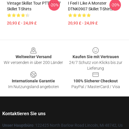
Vintage Skillat Tour PTTT1607
I Feel I Like A Monster
-20%
-20%
Skillet T-Shirts
DTNK0907 Skillet T-Shirts
20,93 £ - 24,09 £
20,93 £ - 24,09 £
Footer
Weltweiter Versand
Kaufen Sie mit Vertrauen
Wir versenden in über 200 Länder
24/7 Schutz von Klicks bis zur
Lieferung
Internationale Garantie
100% Sicherer Checkout
Im Nutzungsland angeboten
PayPal / MasterCard / Visa
Kontaktieren Sie uns
Unser Hauptbüro
: 122425 North Barlow Road Lincoln, Mi 48742, Us