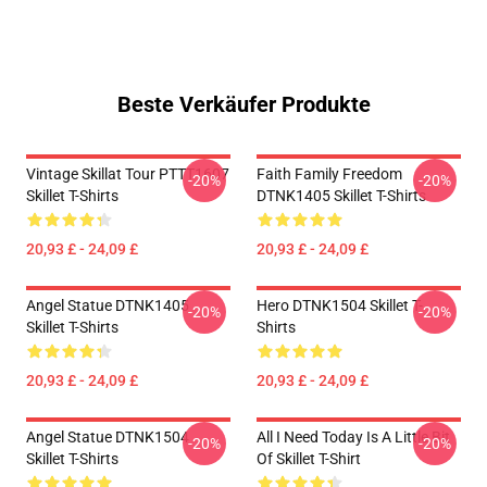
Beste Verkäufer Produkte
Vintage Skillat Tour PTTT1607
Faith Family Freedom
-20%
-20%
Skillet T-Shirts
DTNK1405 Skillet T-Shirts
20,93 £ - 24,09 £
20,93 £ - 24,09 £
Angel Statue DTNK1405
Hero DTNK1504 Skillet T-
-20%
-20%
Skillet T-Shirts
Shirts
20,93 £ - 24,09 £
20,93 £ - 24,09 £
Angel Statue DTNK1504
All I Need Today Is A Little Bit
-20%
-20%
Skillet T-Shirts
Of Skillet T-Shirt