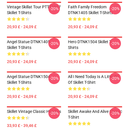
Vintage Skillat Tour PTTT1607
Faith Family Freedom
-20%
-20%
Skillet T-Shirts
DTNK1405 Skillet T-Shirts
20,93 £ - 24,09 £
20,93 £ - 24,09 £
Angel Statue DTNK1405
Hero DTNK1504 Skillet T-
-20%
-20%
Skillet T-Shirts
Shirts
20,93 £ - 24,09 £
20,93 £ - 24,09 £
Angel Statue DTNK1504
All I Need Today Is A Little Bit
-20%
-20%
Skillet T-Shirts
Of Skillet T-Shirt
20,93 £ - 24,09 £
20,93 £ - 24,09 £
Skillet Vintage Classic Hoodies
Skillet Awake And Alive Classic
-20%
-20%
T-Shirt
33,93 £ - 39,46 £