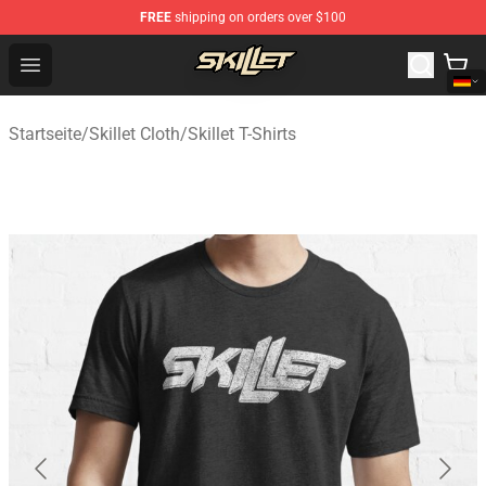
FREE
shipping on orders over $100
Skillet Shop - Official Skillet Merchandise Store
Open menu
Startseite
/
Skillet Cloth
/
Skillet T-Shirts