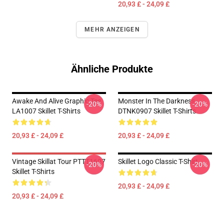
20,93 £ - 24,09 £
MEHR ANZEIGEN
Ähnliche Produkte
Awake And Alive Graphic Tee
Monster In The Darkness
-20%
-20%
LA1007 Skillet T-Shirts
DTNK0907 Skillet T-Shirts
20,93 £ - 24,09 £
20,93 £ - 24,09 £
Vintage Skillat Tour PTTT1607
Skillet Logo Classic T-Shirt
-20%
-20%
Skillet T-Shirts
20,93 £ - 24,09 £
20,93 £ - 24,09 £