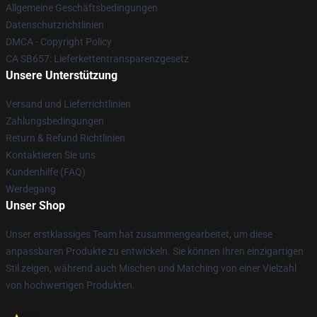
Allgemeine Geschäftsbedingungen
Datenschutzrichtlinien
DMCA - Copyright Policy
CA SB657: Lieferkettentransparenzgesetz
Unsere Unterstützung
Versand und Lieferrichtlinien
Zahlungsbedingungen
Return & Refund Richtlinien
Kontaktieren Sie uns
Kundenhilfe (FAQ)
Werdegang
Unser Shop
Unser erstklassiges Team hat zusammengearbeitet, um diese
anpassbaren Produkte zu entwickeln. Sie können Ihren einzigartigen
Stil zeigen, während auch Mischen und Matching von einer Vielzahl
von hochwertigen Produkten.