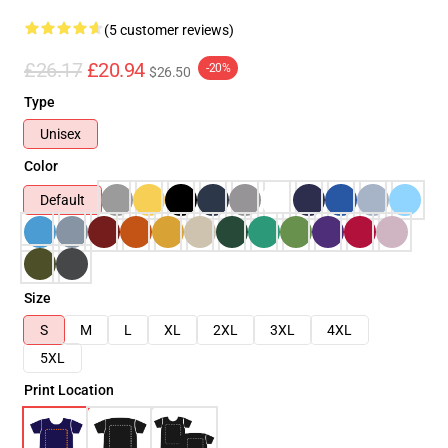
(5 customer reviews)
£26.17
£20.94
-20%
$26.50
Type
Unisex
Color
Default
Size
S
M
L
XL
2XL
3XL
4XL
5XL
Print Location