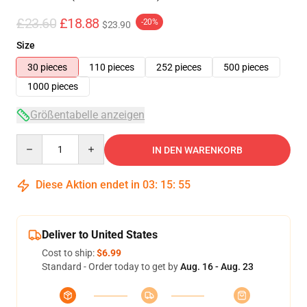
£23.60
£18.88
-20%
$23.90
Size
30 pieces
110 pieces
252 pieces
500 pieces
1000 pieces
Größentabelle anzeigen
Quantity
IN DEN WARENKORB
Diese Aktion endet in
03
:
15
:
54
Deliver to United States
Cost to ship:
$6.99
Standard - Order today to get by
Aug. 16 - Aug. 23