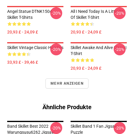
Angel Statue DTNK1504
All I Need Today Is A Little Bit
-20%
-20%
Skillet T-Shirts
Of Skillet T-Shirt
20,93 £ - 24,09 £
20,93 £ - 24,09 £
Skillet Vintage Classic Hoodies
Skillet Awake And Alive Classic
-20%
-20%
T-Shirt
33,93 £ - 39,46 £
20,93 £ - 24,09 £
MEHR ANZEIGEN
Ähnliche Produkte
Band Skillet Best 2022
Skillet Band 1 Fan Jigsaw
-20%
-20%
Warungsusu6262 Jigsaw
Puzzle