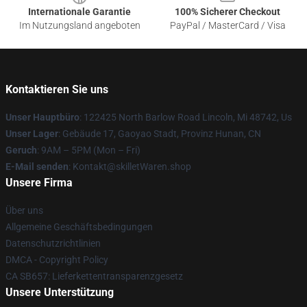
Internationale Garantie
100% Sicherer Checkout
Im Nutzungsland angeboten
PayPal / MasterCard / Visa
Kontaktieren Sie uns
Unser Hauptbüro
: 122425 North Barlow Road Lincoln, Mi 48742, Us
Unser Lager
: Gebäude 17, Gaoyao Stadt, Provinz Hunan, CN
Geruch
: 9AM – 5PM (Mon – Fri)
E-Mail senden
: Kontakt@skilletWaren.shop
Unsere Firma
Über uns
Allgemeine Geschäftsbedingungen
Datenschutzrichtlinien
DMCA - Copyright Policy
CA SB657: Lieferkettentransparenzgesetz
Unsere Unterstützung