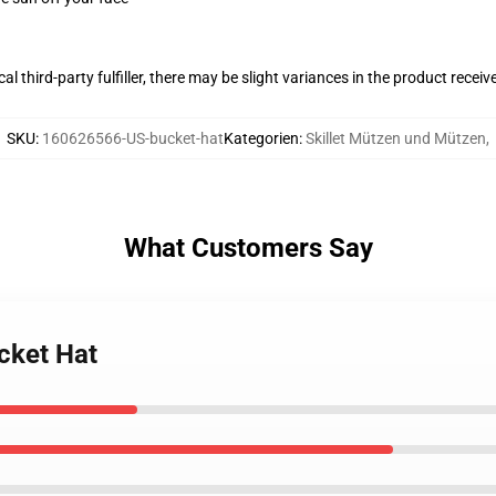
al third-party fulfiller, there may be slight variances in the product receiv
SKU
:
160626566-US-bucket-hat
Kategorien
:
Skillet Mützen und Mützen
,
What Customers Say
ucket Hat