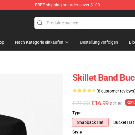
FREE
shipping on orders over $100
op
Nach Kategorie einkaufen
Bestellung verfolgen
Bl
Skillet Band Buc
(8 customer reviews
£21.23
£16.99
-20%
$21.50
Type
Snapback Hat
Bucket Hat
Style