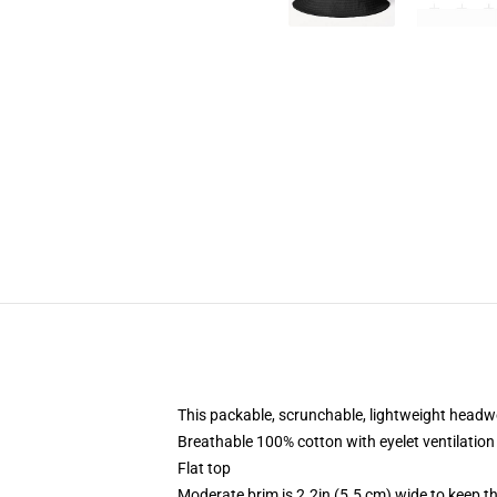
This packable, scrunchable, lightweight headwea
Breathable 100% cotton with eyelet ventilation
Flat top
Moderate brim is 2.2in (5.5 cm) wide to keep th