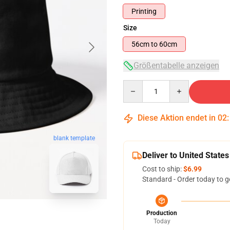
Printing
Size
56cm to 60cm
Größentabelle anzeigen
Quantity
Diese Aktion endet in
02
blank template
Deliver to United States
Cost to ship:
$6.99
Standard - Order today to g
Production
Today