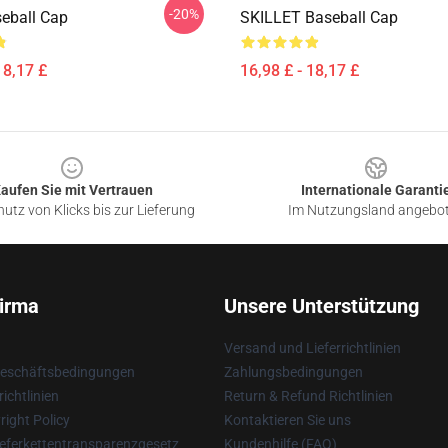
-20%
seball Cap
SKILLET Baseball Cap
18,17 £
16,98 £ - 18,17 £
aufen Sie mit Vertrauen
Internationale Garanti
utz von Klicks bis zur Lieferung
Im Nutzungsland angebo
irma
Unsere Unterstützung
Versand und Lieferrichtlinien
Geschäftsbedingungen
Zahlungsbedingungen
ichtlinien
Return & Refund Richtlinien
ight Policy
Kontaktieren Sie uns
eferkettentransparenzgesetz
Kundenhilfe (FAQ)