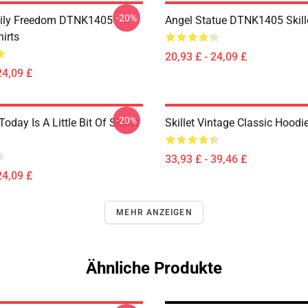
-20%
mily Freedom DTNK1405
Angel Statue DTNK1405 Skille
hirts
20,93 £ - 24,09 £
24,09 £
-20%
Today Is A Little Bit Of Skillet
Skillet Vintage Classic Hoodi
33,93 £ - 39,46 £
24,09 £
MEHR ANZEIGEN
Ähnliche Produkte