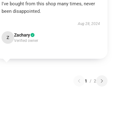
I've bought from this shop many times, never
been disappointed.
Aug 28, 2024
Zachary
Z
Verified owner
1
/
2