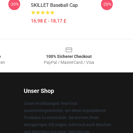
-20%
-20%
SKILLET Baseball Cap
16,98 £ - 18,17 £
e
100% Sicherer Checkout
ten
PayPal / MasterCard / Visa
Unser Shop
Unser erstklassiges Team hat
zusammengearbeitet, um diese anpassbaren
Produkte zu entwickeln. Sie können Ihren
einzigartigen Stil zeigen, während auch Mischen
und Matching von einer Vielzahl von