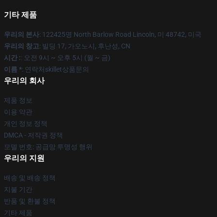
기타 제품
우리의 본사
: 122425명 North Barlow Road Lincoln, 미 48742, 미국
우리의 창고
: 빌딩 17, 가오노시, 후난성, CN
시간 :
: 오전 9시 ~ 오후 5시 (월 ~ 금)
이름 *
: 연락처skillet상품문의
우리의 회사
제품 정보
이용 약관
개인 정보 정책
DMCA - 저작권 정책
모델 번호: 공급망 투명성 행위
우리의 지원
배송 및 배송 정책
지불 기간
반품 및 환불 정책
기타 제품