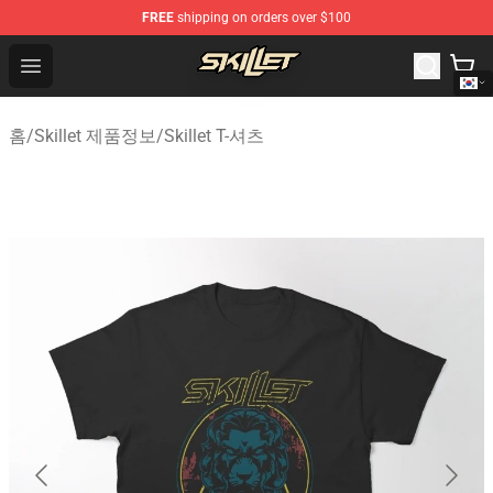
FREE
shipping on orders over $100
Skillet Shop - Official Skillet Merchandise Store
Open menu
홈
/
Skillet 제품정보
/
Skillet T-셔츠