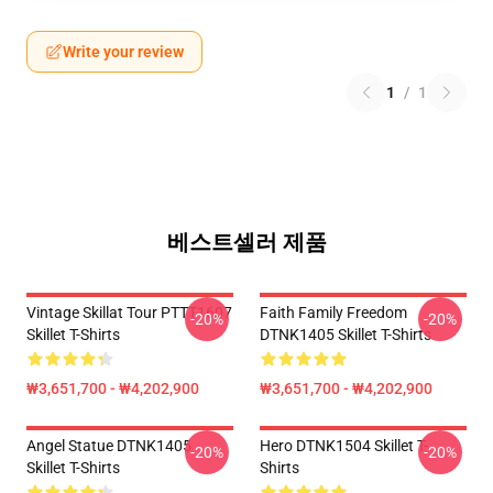
Write your review
1
/
1
베스트셀러 제품
Vintage Skillat Tour PTTT1607
Faith Family Freedom
-20%
-20%
Skillet T-Shirts
DTNK1405 Skillet T-Shirts
₩3,651,700 - ₩4,202,900
₩3,651,700 - ₩4,202,900
Angel Statue DTNK1405
Hero DTNK1504 Skillet T-
-20%
-20%
Skillet T-Shirts
Shirts