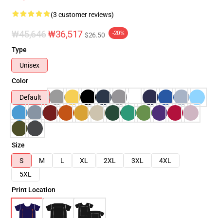
(3 customer reviews)
₩45,646
₩36,517
-20%
$26.50
Type
Unisex
Color
Default
Size
S
M
L
XL
2XL
3XL
4XL
5XL
Print Location