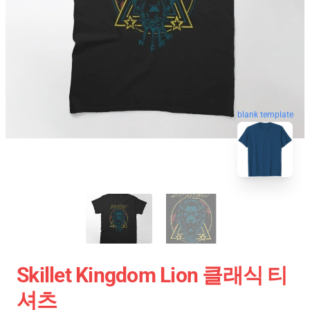
blank template
Skillet Kingdom Lion 클래식 티
셔츠