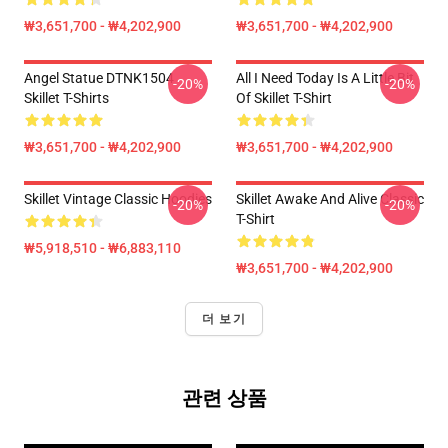
₩3,651,700 - ₩4,202,900
₩3,651,700 - ₩4,202,900
Angel Statue DTNK1504
All I Need Today Is A Little Bit
-20%
-20%
Skillet T-Shirts
Of Skillet T-Shirt
₩3,651,700 - ₩4,202,900
₩3,651,700 - ₩4,202,900
Skillet Vintage Classic Hoodies
Skillet Awake And Alive Classic
-20%
-20%
T-Shirt
₩5,918,510 - ₩6,883,110
₩3,651,700 - ₩4,202,900
더 보기
관련 상품