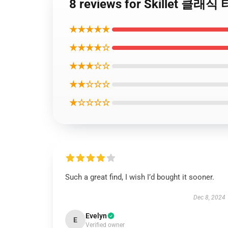
8 reviews for Skillet 클래
★★★★★
★★★★☆
★★★☆☆
★★☆☆☆
★☆☆☆☆
Such a great find, I wish I’d bought it sooner.
Dec 8, 2024
Evelyn
E
Verified owner