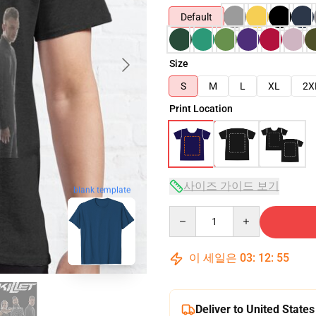
Default
Size
S
M
L
XL
2X
Print Location
사이즈 가이드 보기
blank template
Quantity
이 세일은
03
:
12
:
54
Deliver to United States