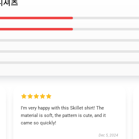
식 티셔츠
I’m very happy with this Skillet shirt! The
material is soft, the pattern is cute, and it
came so quickly!
Dec 5, 2024