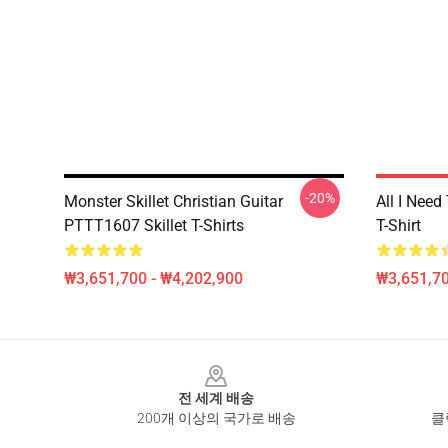
-20%
Monster Skillet Christian Guitar
All I Need 
PTTT1607 Skillet T-Shirts
T-Shirt
₩3,651,700 - ₩4,202,900
₩3,651,70
Footer
전 세계 배송
200개 이상의 국가로 배송
클