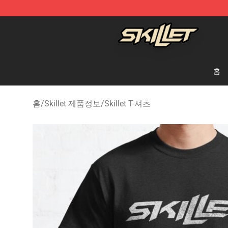
Skillet Shop - Official Skillet Merchandise Store
홈
홈
/
Skillet 제품정보
/
Skillet T-셔츠