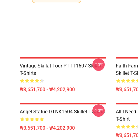
-20%
Vintage Skillat Tour PTTT1607 Skillet
Faith Fa
T-Shirts
Skillet T-S
₩3,651,700 - ₩4,202,900
₩3,651,70
-20%
Angel Statue DTNK1504 Skillet T-Shirts
All I Need 
T-Shirt
₩3,651,700 - ₩4,202,900
₩3,651,70