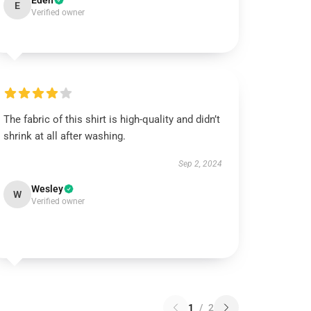
Eden
E
Verified owner
The fabric of this shirt is high-quality and didn’t
shrink at all after washing.
Sep 2, 2024
Wesley
W
Verified owner
1
/
2