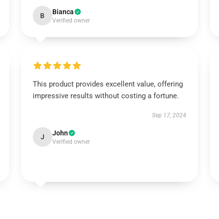
Bianca
B
Verified owner
This product provides excellent value, offering
impressive results without costing a fortune.
Sep 17, 2024
John
J
Verified owner