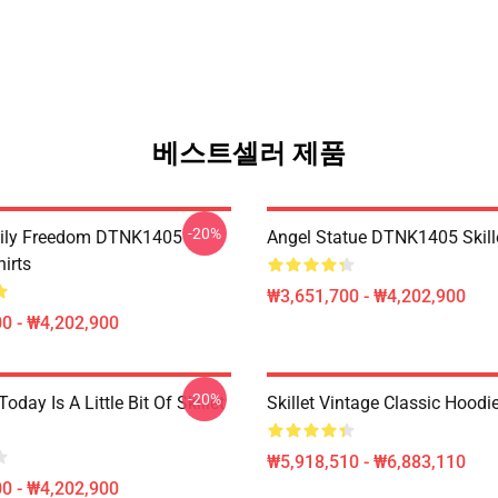
베스트셀러 제품
-20%
mily Freedom DTNK1405
Angel Statue DTNK1405 Skille
hirts
₩3,651,700 - ₩4,202,900
0 - ₩4,202,900
-20%
Today Is A Little Bit Of Skillet
Skillet Vintage Classic Hoodi
₩5,918,510 - ₩6,883,110
0 - ₩4,202,900