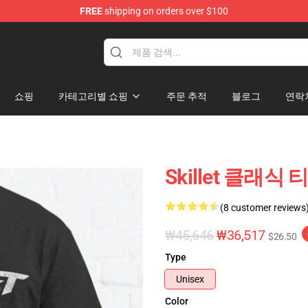
FREE
shipping on orders over $100
쇼핑
카테고리별 쇼핑
주문 추적
블로그
연락
Skillet 클래식
(8 customer reviews
₩45,646
₩36,517
$26.50
Type
Unisex
Color