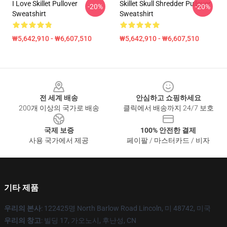
I Love Skillet Pullover
Skillet Skull Shredder Pullover
-20%
-20%
Sweatshirt
Sweatshirt
₩5,642,910 - ₩6,607,510
₩5,642,910 - ₩6,607,510
Footer
전 세계 배송
안심하고 쇼핑하세요
200개 이상의 국가로 배송
클릭에서 배송까지 24/7 보호
국제 보증
100% 안전한 결제
사용 국가에서 제공
페이팔 / 마스터카드 / 비자
기타 제품
우리의 본사
: 122425명 North Barlow Road Lincoln, 미 48742, 미국
우리의 창고
: 빌딩 17, 가오노시, 후난성, CN