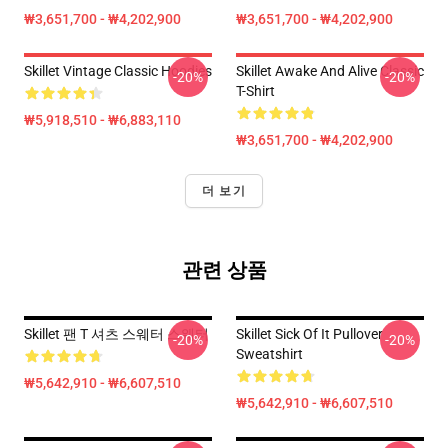
₩3,651,700 - ₩4,202,900
₩3,651,700 - ₩4,202,900
Skillet Vintage Classic Hoodies
Skillet Awake And Alive Classic
-20%
-20%
T-Shirt
₩5,918,510 - ₩6,883,110
₩3,651,700 - ₩4,202,900
더 보기
관련 상품
Skillet 팬 T 셔츠 스웨터 스웨터
Skillet Sick Of It Pullover
-20%
-20%
Sweatshirt
₩5,642,910 - ₩6,607,510
₩5,642,910 - ₩6,607,510