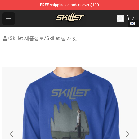
FREE
shipping on orders over $100
Skillet Shop - Official Skillet Merchandise Store
Open menu
홈
/
Skillet 제품정보
/
Skillet 땀 재킷