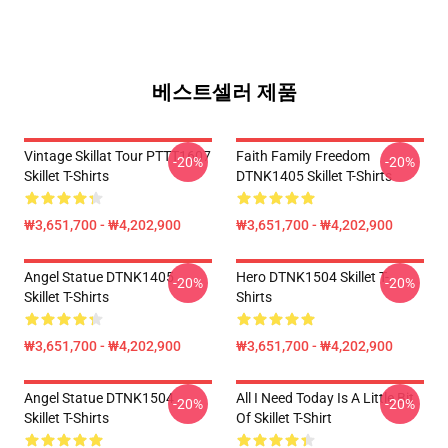
베스트셀러 제품
Vintage Skillat Tour PTTT1607
Faith Family Freedom
-20%
-20%
Skillet T-Shirts
DTNK1405 Skillet T-Shirts
₩3,651,700 - ₩4,202,900
₩3,651,700 - ₩4,202,900
Angel Statue DTNK1405
Hero DTNK1504 Skillet T-
-20%
-20%
Skillet T-Shirts
Shirts
₩3,651,700 - ₩4,202,900
₩3,651,700 - ₩4,202,900
Angel Statue DTNK1504
All I Need Today Is A Little Bit
-20%
-20%
Skillet T-Shirts
Of Skillet T-Shirt