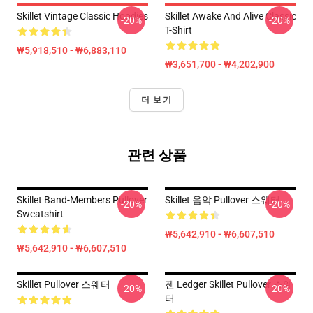
Skillet Vintage Classic Hoodies
Skillet Awake And Alive Classic
-20%
-20%
T-Shirt
₩5,918,510 - ₩6,883,110
₩3,651,700 - ₩4,202,900
더 보기
관련 상품
Skillet Band-Members Pullover
Skillet 음악 Pullover 스웨터
-20%
-20%
Sweatshirt
₩5,642,910 - ₩6,607,510
₩5,642,910 - ₩6,607,510
Skillet Pullover 스웨터
젠 Ledger Skillet Pullover 스웨
-20%
-20%
터