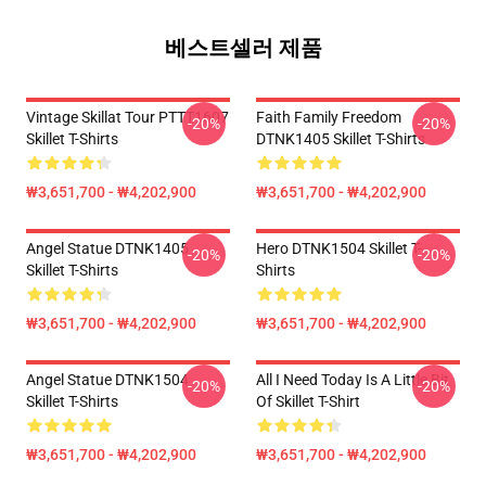
베스트셀러 제품
Vintage Skillat Tour PTTT1607
Faith Family Freedom
-20%
-20%
Skillet T-Shirts
DTNK1405 Skillet T-Shirts
₩3,651,700 - ₩4,202,900
₩3,651,700 - ₩4,202,900
Angel Statue DTNK1405
Hero DTNK1504 Skillet T-
-20%
-20%
Skillet T-Shirts
Shirts
₩3,651,700 - ₩4,202,900
₩3,651,700 - ₩4,202,900
Angel Statue DTNK1504
All I Need Today Is A Little Bit
-20%
-20%
Skillet T-Shirts
Of Skillet T-Shirt
₩3,651,700 - ₩4,202,900
₩3,651,700 - ₩4,202,900