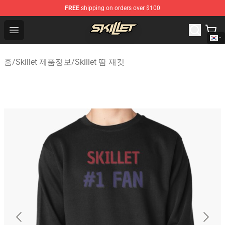
FREE
shipping on orders over $100
Skillet Shop - Official Skillet Merchandise Store
Open menu
홈
/
Skillet 제품정보
/
Skillet 땀 재킷