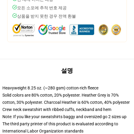
모든 소포에 추적 번호 제공
상품을 받지 못한 경우 전액 환불
설명
Heavyweight 8.25 oz. (~280 gsm) cotton-rich fleece
Solid colors are 80% cotton, 20% polyester. Heather Grey is 70%
cotton, 30% polyester. Charcoal Heather is 60% cotton, 40% polyester
Crew neck sweatshirt with ribbed cuffs, neckband and hem
Note: If you like your sweatshirts baggy and oversized go 2 sizes up
The third party printer of this product is evaluated according to
International Labor Organization standards