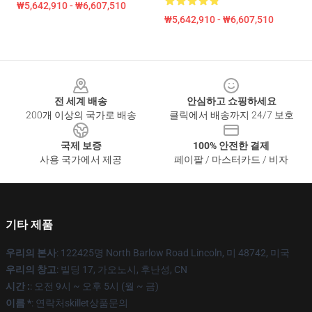
₩5,642,910 - ₩6,607,510
₩5,642,910 - ₩6,607,510
Footer
전 세계 배송
안심하고 쇼핑하세요
200개 이상의 국가로 배송
클릭에서 배송까지 24/7 보호
국제 보증
100% 안전한 결제
사용 국가에서 제공
페이팔 / 마스터카드 / 비자
기타 제품
우리의 본사
: 122425명 North Barlow Road Lincoln, 미 48742, 미국
우리의 창고
: 빌딩 17, 가오노시, 후난성, CN
시간 :
: 오전 9시 ~ 오후 5시 (월 ~ 금)
이름 *
: 연락처skillet상품문의