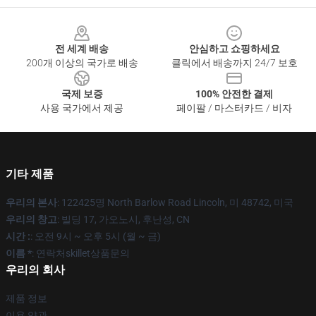
Footer
전 세계 배송
안심하고 쇼핑하세요
200개 이상의 국가로 배송
클릭에서 배송까지 24/7 보호
국제 보증
100% 안전한 결제
사용 국가에서 제공
페이팔 / 마스터카드 / 비자
기타 제품
우리의 본사
: 122425명 North Barlow Road Lincoln, 미 48742, 미국
우리의 창고
: 빌딩 17, 가오노시, 후난성, CN
시간 :
: 오전 9시 ~ 오후 5시 (월 ~ 금)
이름 *
: 연락처skillet상품문의
우리의 회사
제품 정보
이용 약관