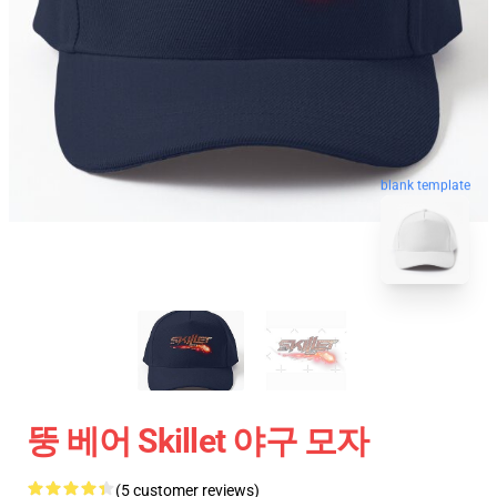
blank template
뚱 베어 Skillet 야구 모자
(5 customer reviews)