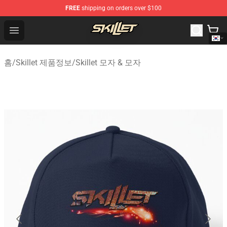
FREE
shipping on orders over $100
Skillet Shop - Official Skillet Merchandise Store
Open menu
홈
/
Skillet 제품정보
/
Skillet 모자 & 모자