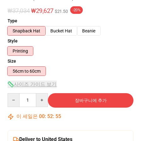
₩37,034
₩29,627
-20%
$21.50
Type
Snapback Hat
Bucket Hat
Beanie
Style
Printing
Size
56cm to 60cm
사이즈 가이드 보기
Quantity
장바구니에 추가
이 세일은
00
:
52
:
54
Deliver to United States