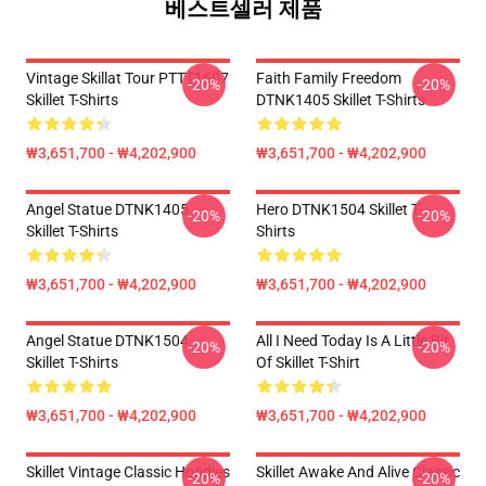
베스트셀러 제품
Vintage Skillat Tour PTTT1607
Faith Family Freedom
-20%
-20%
Skillet T-Shirts
DTNK1405 Skillet T-Shirts
₩3,651,700 - ₩4,202,900
₩3,651,700 - ₩4,202,900
Angel Statue DTNK1405
Hero DTNK1504 Skillet T-
-20%
-20%
Skillet T-Shirts
Shirts
₩3,651,700 - ₩4,202,900
₩3,651,700 - ₩4,202,900
Angel Statue DTNK1504
All I Need Today Is A Little Bit
-20%
-20%
Skillet T-Shirts
Of Skillet T-Shirt
₩3,651,700 - ₩4,202,900
₩3,651,700 - ₩4,202,900
Skillet Vintage Classic Hoodies
Skillet Awake And Alive Classic
-20%
-20%