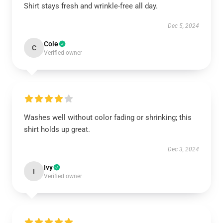
Shirt stays fresh and wrinkle-free all day.
Dec 5, 2024
Cole
C
Verified owner
Washes well without color fading or shrinking; this
shirt holds up great.
Dec 3, 2024
Ivy
I
Verified owner