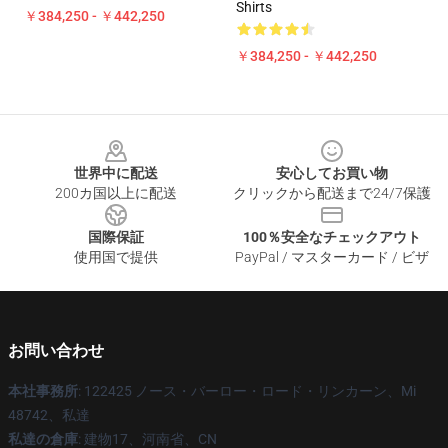
Shirts
￥384,250 - ￥442,250
￥384,250 - ￥442,250
Footer
世界中に配送
安心してお買い物
200カ国以上に配送
クリックから配送まで24/7保護
国際保証
100％安全なチェックアウト
使用国で提供
PayPal / マスターカード / ビザ
お問い合わせ
本社事務所
: 122425 ノース・バーロー・ロード・リンカーン、Mi
48742、私達
私達の倉庫
: 建物17、河南省、CN