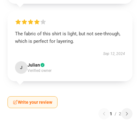
The fabric of this shirt is light, but not see-through,
which is perfect for layering.
Sep 12, 2024
Julian
J
Verified owner
Write your review
1
/
2