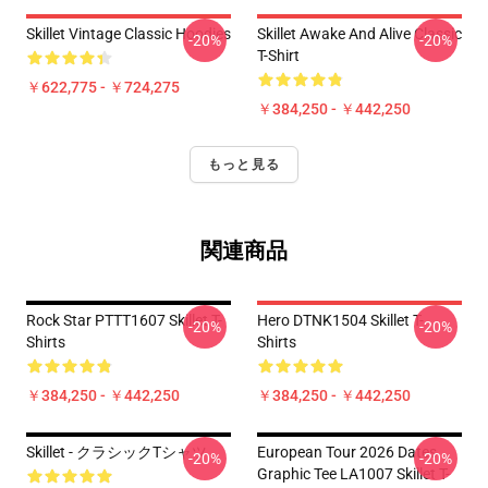
Skillet Vintage Classic Hoodies
Skillet Awake And Alive Classic
-20%
-20%
T-Shirt
￥622,775 - ￥724,275
￥384,250 - ￥442,250
もっと見る
関連商品
Rock Star PTTT1607 Skillet T-
Hero DTNK1504 Skillet T-
-20%
-20%
Shirts
Shirts
￥384,250 - ￥442,250
￥384,250 - ￥442,250
Skillet - クラシックTシャツ
European Tour 2026 Dates
-20%
-20%
Graphic Tee LA1007 Skillet T-