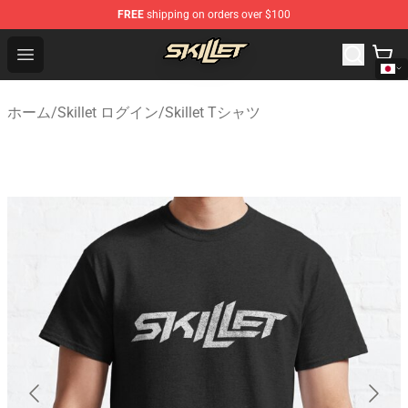
FREE
shipping on orders over $100
Skillet Shop - Official Skillet Merchandise Store
Open menu
ホーム
/
Skillet ログイン
/
Skillet Tシャツ