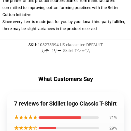
The printer of this product sources blanks from manufacturers
committed to improving cotton farming practices with the Better
Cotton Initiative
Since every item is made just for you by your local third-party fulfiller,
there may be slight variances in the product received
SKU
:
108273394-US-classic-tee-DEFAULT
カテゴリー
:
Skillet Tシャツ
,
What Customers Say
7 reviews for Skillet logo Classic T-Shirt
★★★★★
71%
★★★★☆
29%