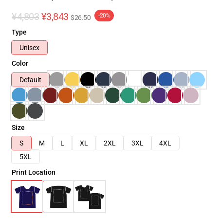
¥4,803
¥3,843
-20%
$26.50
Type
Unisex
Color
Default
Size
S
M
L
XL
2XL
3XL
4XL
5XL
Print Location