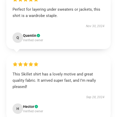
Perfect for layering under sweaters or jackets, this
shirt is a wardrobe staple.
Nov 30, 2024
Quentin
Q
Verified owner
This Skillet shirt has a lovely motive and great
quality fabric. It arrived super fast, and I’m really
pleased!
Sep 28, 2024
Hector
H
Verified owner