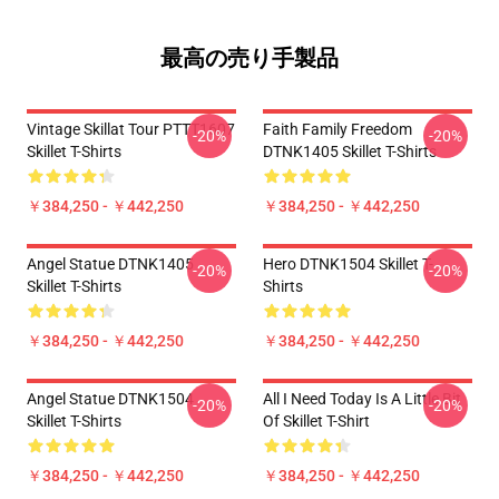
最高の売り手製品
Vintage Skillat Tour PTTT1607
Faith Family Freedom
-20%
-20%
Skillet T-Shirts
DTNK1405 Skillet T-Shirts
￥384,250 - ￥442,250
￥384,250 - ￥442,250
Angel Statue DTNK1405
Hero DTNK1504 Skillet T-
-20%
-20%
Skillet T-Shirts
Shirts
￥384,250 - ￥442,250
￥384,250 - ￥442,250
Angel Statue DTNK1504
All I Need Today Is A Little Bit
-20%
-20%
Skillet T-Shirts
Of Skillet T-Shirt
￥384,250 - ￥442,250
￥384,250 - ￥442,250