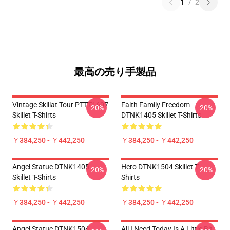
1
/
2
最高の売り手製品
Vintage Skillat Tour PTTT1607
Faith Family Freedom
-20%
-20%
Skillet T-Shirts
DTNK1405 Skillet T-Shirts
￥384,250 - ￥442,250
￥384,250 - ￥442,250
Angel Statue DTNK1405
Hero DTNK1504 Skillet T-
-20%
-20%
Skillet T-Shirts
Shirts
￥384,250 - ￥442,250
￥384,250 - ￥442,250
Angel Statue DTNK1504
All I Need Today Is A Little Bit