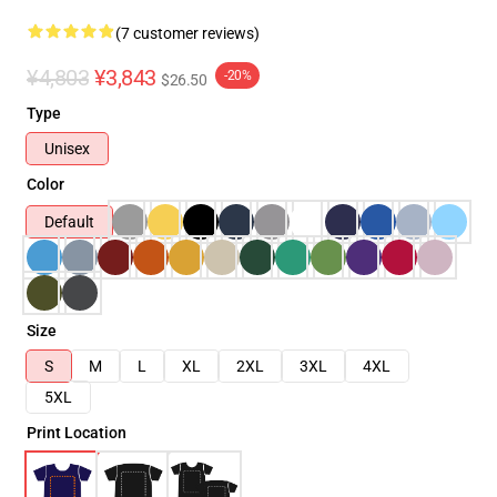
(7 customer reviews)
¥4,803
¥3,843
-20%
$26.50
Type
Unisex
Color
Default
Size
S
M
L
XL
2XL
3XL
4XL
5XL
Print Location