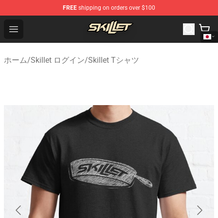
FREE
shipping on orders over $100
Skillet Shop - Official Skillet Merchandise Store
Open menu
ホーム
/
Skillet ログイン
/
Skillet Tシャツ