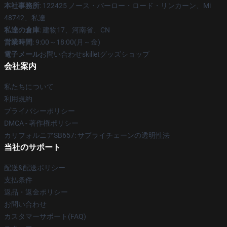
本社事務所
: 122425 ノース・バーロー・ロード・リンカーン、Mi
48742、私達
私達の倉庫
: 建物17、河南省、CN
営業時間
: 9:00～18:00(月～金)
電子メール
お問い合わせskilletグッズショップ
会社案内
私たちについて
利用規約
プライバシーポリシー
DMCA - 著作権ポリシー
カリフォルニアSB657: サプライチェーンの透明性法
当社のサポート
配送&配送ポリシー
支払条件
返品・返金ポリシー
お問い合わせ
カスタマーサポート(FAQ)