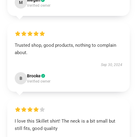
Megan
M
Verified owner
Trusted shop, good products, nothing to complain
about.
Sep 30, 2024
Brooke
B
Verified owner
I love this Skillet shirt! The neck is a bit small but
still fits, good quality