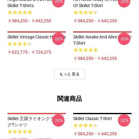
-20%
-20%
Skillet T-Shirts
Of Skillet T-Shirt
￥384,250 - ￥442,250
￥384,250 - ￥442,250
Skillet Vintage Classic Hoodies
Skillet Awake And Alive Classic
-20%
-20%
T-Shirt
￥622,775 - ￥724,275
￥384,250 - ￥442,250
もっと見る
関連商品
Skillet 王国ライオンクラシッ
Skillet Classic T-Shirt
-20%
-20%
クTシャツ
￥384,250 - ￥442,250