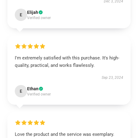
Dec 3, 2024
Elijah
E
Verified owner
I'm extremely satisfied with this purchase. It's high-
quality, practical, and works flawlessly.
Sep 23, 2024
Ethan
E
Verified owner
Love the product and the service was exemplary.