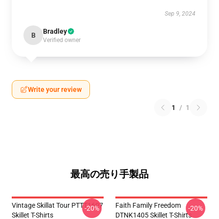
Sep 9, 2024
Bradley
B
Verified owner
Write your review
1
/
1
最高の売り手製品
Vintage Skillat Tour PTTT1607
Faith Family Freedom
-20%
-20%
Skillet T-Shirts
DTNK1405 Skillet T-Shirts