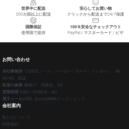
世界中に配送
安心してお買い物
200カ国以上に配送
クリックから配送まで24/7保護
国際保証
100％安全なチェックアウト
使用国で提供
PayPal / マスターカード / ビザ
お問い合わせ
本社事務所
: 122425 ノース・バーロー・ロード・リンカーン、Mi
48742、私達
私達の倉庫
: 建物17、河南省、CN
営業時間
: 9:00～18:00(月～金)
電子メール
お問い合わせskilletグッズショップ
会社案内
私たちについて
利用規約