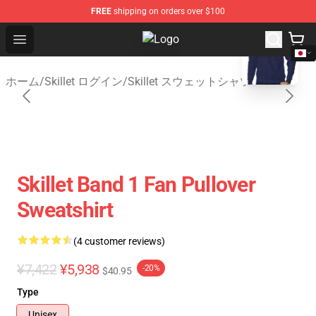
FREE
shipping on orders over $100
blank template
Open menu
Skillet Shop - Official Skillet Merc
ホーム
/
Skillet ログイン
/
Skillet スウェットシャツ
Skillet Band 1 Fan Pullover
Sweatshirt
(4 customer reviews)
¥7,422
¥5,938
-20%
$40.95
Type
Unisex