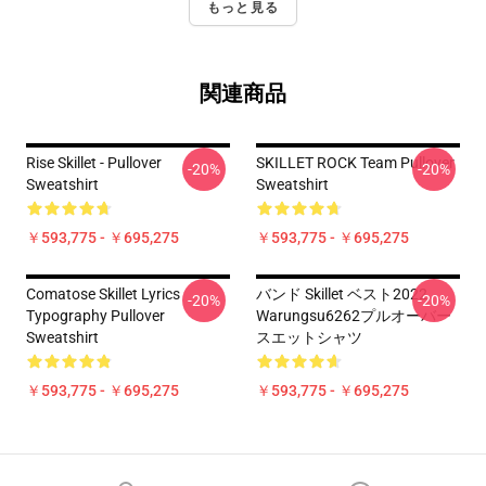
もっと見る
関連商品
Rise Skillet - Pullover
SKILLET ROCK Team Pullover
-20%
-20%
Sweatshirt
Sweatshirt
￥593,775 - ￥695,275
￥593,775 - ￥695,275
Comatose Skillet Lyrics
バンド Skillet ベスト2022
-20%
-20%
Typography Pullover
Warungsu6262プルオーバー
Sweatshirt
スエットシャツ
￥593,775 - ￥695,275
￥593,775 - ￥695,275
Footer