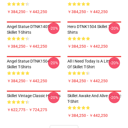
￥384,250 - ￥442,250
￥384,250 - ￥442,250
Angel Statue DTNK1405
Hero DTNK1504 Skillet T-
-20%
-20%
Skillet T-Shirts
Shirts
￥384,250 - ￥442,250
￥384,250 - ￥442,250
Angel Statue DTNK1504
All I Need Today Is A Little Bit
-20%
-20%
Skillet T-Shirts
Of Skillet T-Shirt
￥384,250 - ￥442,250
￥384,250 - ￥442,250
Skillet Vintage Classic Hoodies
Skillet Awake And Alive Classic
-20%
-20%
T-Shirt
￥622,775 - ￥724,275
￥384,250 - ￥442,250