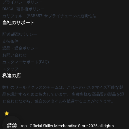
プライバシーポリシー
DMCA - 著作権ポリシー
カリフォルニアSB657: サプライチェーンの透明性法
当社のサポート
配送&配送ポリシー
支払条件
返品・返金ポリシー
お問い合わせ
カスタマーサポート(FAQ)
スタッフ
私達の店
弊社のワールドクラスのチームは、これらのカスタマイズ可能な製
品を設計するために協力しています。 多種多様な高品質の製品を混
ぜ合わせながら、独自のスタイルを披露することができます。
UNLOCK
© Skillet Shop - Official Skillet Merchandise Store 2026 all rights
10% OFF