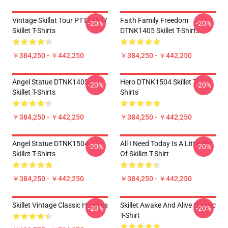
Vintage Skillat Tour PTTT1607
Faith Family Freedom
-20%
-20%
Skillet T-Shirts
DTNK1405 Skillet T-Shirts
￥384,250 - ￥442,250
￥384,250 - ￥442,250
Angel Statue DTNK1405
Hero DTNK1504 Skillet T-
-20%
-20%
Skillet T-Shirts
Shirts
￥384,250 - ￥442,250
￥384,250 - ￥442,250
Angel Statue DTNK1504
All I Need Today Is A Little Bit
-20%
-20%
Skillet T-Shirts
Of Skillet T-Shirt
￥384,250 - ￥442,250
￥384,250 - ￥442,250
Skillet Vintage Classic Hoodies
Skillet Awake And Alive Classic
-20%
-20%
T-Shirt