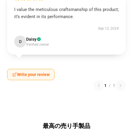
I value the meticulous craftsmanship of this product;
it’s evident in its performance.
Sep 12, 2024
Daisy
D
Verified owner
Write your review
1
/
1
最高の売り手製品