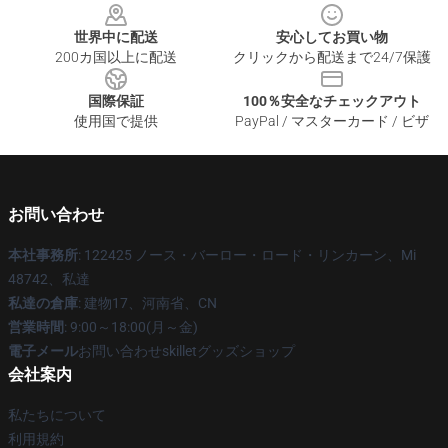
世界中に配送
安心してお買い物
200カ国以上に配送
クリックから配送まで24/7保護
国際保証
100％安全なチェックアウト
使用国で提供
PayPal / マスターカード / ビザ
お問い合わせ
本社事務所
: 122425 ノース・バーロー・ロード・リンカーン、Mi
48742、私達
私達の倉庫
: 建物17、河南省、CN
営業時間
: 9:00～18:00(月～金)
電子メール
お問い合わせskilletグッズショップ
会社案内
私たちについて
利用規約