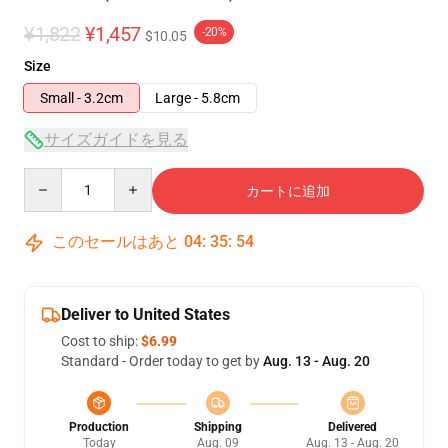
¥1,822
¥1,457
-20%
$10.05
Size
Small - 3.2cm
Large - 5.8cm
サイズガイドを見る
Quantity
カートに追加
このセールはあと
04
:
35
:
54
Deliver to United States
Cost to ship:
$6.99
Standard - Order today to get by
Aug. 13 - Aug. 20
Production
Shipping
Delivered
Today
Aug. 09
Aug. 13 - Aug. 20