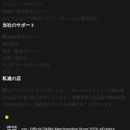
プライバシーポリシー
DMCA - 著作権ポリシー
カリフォルニアSB657: サプライチェーンの透明性法
当社のサポート
配送&配送ポリシー
支払条件
返品・返金ポリシー
お問い合わせ
カスタマーサポート(FAQ)
スタッフ
私達の店
弊社のワールドクラスのチームは、これらのカスタマイズ可能な製
品を設計するために協力しています。 多種多様な高品質の製品を混
ぜ合わせながら、独自のスタイルを披露することができます。
UNLOCK
© Skillet Shop - Official Skillet Merchandise Store 2026 all rights
10% OFF