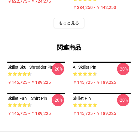
￥622,775 - ￥724,275
￥384,250 - ￥442,250
もっと見る
関連商品
Skillet Skull Shredder Pin
All Skillet Pin
-20%
-20%
￥145,725 - ￥189,225
￥145,725 - ￥189,225
Skillet Fan T Shirt Pin
Skillet Pin
-20%
-20%
￥145,725 - ￥189,225
￥145,725 - ￥189,225
Footer