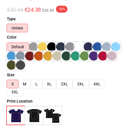
€30.48
€24.38
-20%
$26.50
Type
Unisex
Color
Default
Size
S
M
L
XL
2XL
3XL
4XL
5XL
Print Location