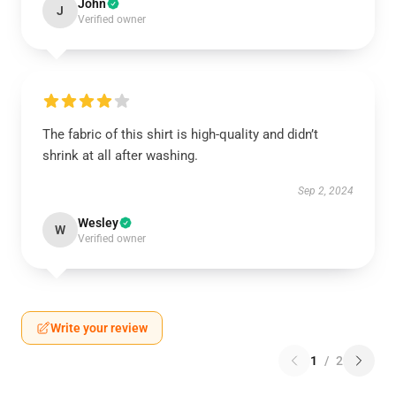
John
J
Verified owner
The fabric of this shirt is high-quality and didn’t
shrink at all after washing.
Sep 2, 2024
Wesley
W
Verified owner
Write your review
1
/
2