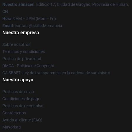
Nuestro almacén
: Edificio 17, Ciudad de Gaoyao, Provincia de Hunan,
CN
Hora
: 9AM – 5PM (Mon – Fri)
Email
: contact@skilletMercancía.
Nuestra empresa
Sobre nosotros
Términos y condiciones
Política de privacidad
DMCA - Política de Copyright
CA SB657: Ley de transparencia en la cadena de suministro
Nuestro apoyo
Políticas de envío
Condiciones de pago
Políticas de reembolso
Contáctenos
Ayuda al cliente (FAQ)
Mayorista