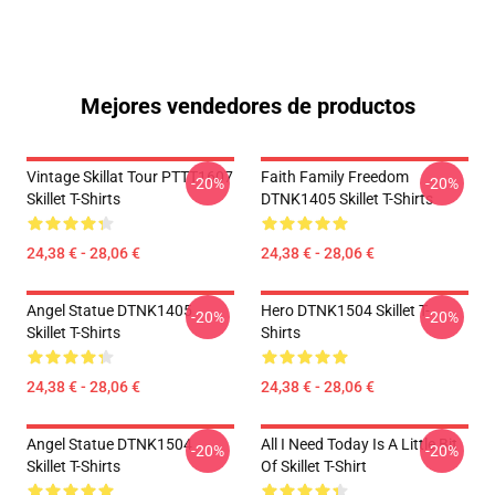
Mejores vendedores de productos
Vintage Skillat Tour PTTT1607
Faith Family Freedom
-20%
-20%
Skillet T-Shirts
DTNK1405 Skillet T-Shirts
24,38 € - 28,06 €
24,38 € - 28,06 €
Angel Statue DTNK1405
Hero DTNK1504 Skillet T-
-20%
-20%
Skillet T-Shirts
Shirts
24,38 € - 28,06 €
24,38 € - 28,06 €
Angel Statue DTNK1504
All I Need Today Is A Little Bit
-20%
-20%
Skillet T-Shirts
Of Skillet T-Shirt