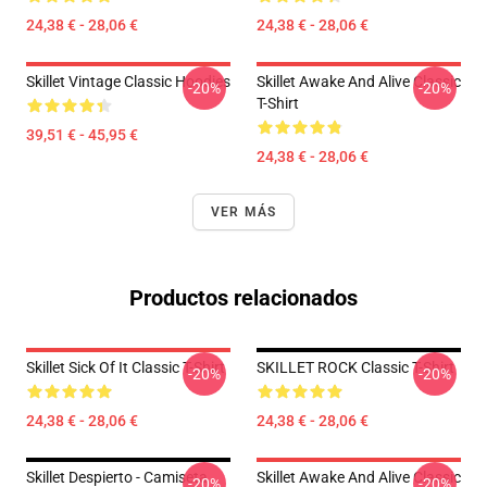
24,38 € - 28,06 €
24,38 € - 28,06 €
Skillet Vintage Classic Hoodies
Skillet Awake And Alive Classic
-20%
-20%
T-Shirt
39,51 € - 45,95 €
24,38 € - 28,06 €
VER MÁS
Productos relacionados
Skillet Sick Of It Classic T-Shirt
SKILLET ROCK Classic T-Shirt
-20%
-20%
24,38 € - 28,06 €
24,38 € - 28,06 €
Skillet Despierto - Camiseta
Skillet Awake And Alive Classic
-20%
-20%