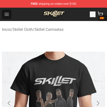
FREE
shipping on orders over $100
Skillet Shop - Official Skillet Merchandise Store
Open menu
Inicio
/
Skillet Cloth
/
Skillet Camisetas