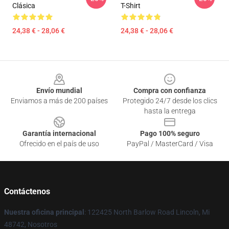
Clásica
T-Shirt
24,38 € - 28,06 €
24,38 € - 28,06 €
Footer
Envío mundial
Compra con confianza
Enviamos a más de 200 países
Protegido 24/7 desde los clics
hasta la entrega
Garantía internacional
Pago 100% seguro
Ofrecido en el país de uso
PayPal / MasterCard / Visa
Contáctenos
Nuestra oficina principal
: 122425 North Barlow Road Lincoln, Mi
48742, Nosotros