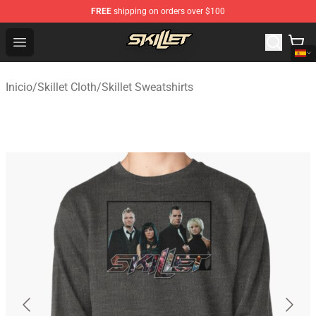
FREE
shipping on orders over $100
Skillet Shop - Official Skillet Merchandise Store
Open menu
Inicio
/
Skillet Cloth
/
Skillet Sweatshirts