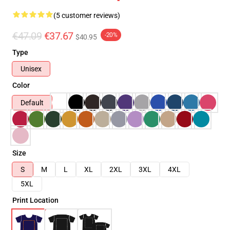
(5 customer reviews)
€47.09
€37.67
-20%
$40.95
Type
Unisex
Color
Default
Size
S
M
L
XL
2XL
3XL
4XL
5XL
Print Location