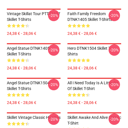
Vintage Skillat Tour PTTT1607
Faith Family Freedom
-20%
-20%
Skillet T-Shirts
DTNK1405 Skillet T-Shirts
24,38 € - 28,06 €
24,38 € - 28,06 €
Angel Statue DTNK1405
Hero DTNK1504 Skillet T-
-20%
-20%
Skillet T-Shirts
Shirts
24,38 € - 28,06 €
24,38 € - 28,06 €
Angel Statue DTNK1504
All I Need Today Is A Little Bit
-20%
-20%
Skillet T-Shirts
Of Skillet T-Shirt
24,38 € - 28,06 €
24,38 € - 28,06 €
Skillet Vintage Classic Hoodies
Skillet Awake And Alive Classic
-20%
-20%
T-Shirt