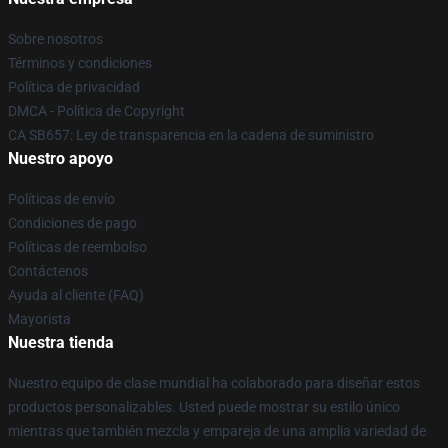
Sobre nosotros
Términos y condiciones
Política de privacidad
DMCA - Política de Copyright
CA SB657: Ley de transparencia en la cadena de suministro
Nuestro apoyo
Políticas de envío
Condiciones de pago
Políticas de reembolso
Contáctenos
Ayuda al cliente (FAQ)
Mayorista
Nuestra tienda
Nuestro equipo de clase mundial ha colaborado para diseñar estos
productos personalizables. Usted puede mostrar su estilo único
mientras que también mezcla y empareja de una amplia variedad de