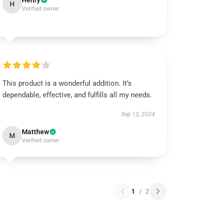
Henry
H
Verified owner
This product is a wonderful addition. It’s
dependable, effective, and fulfills all my needs.
Sep 12, 2024
Matthew
M
Verified owner
1
/
2