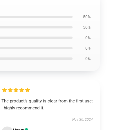
50%
50%
0%
0%
0%
The product’s quality is clear from the first use;
I highly recommend it.
Nov 30, 2024