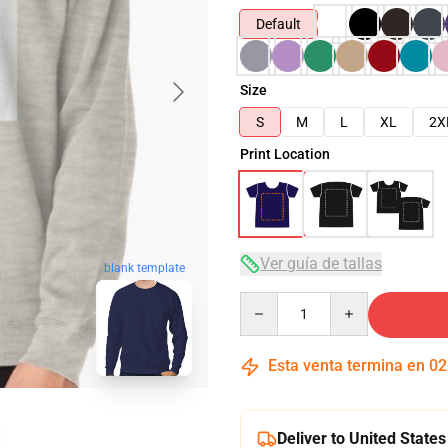
Default
Size
S
M
L
XL
2X
Print Location
Ver guía de tallas
blank template
Quantity
Esta venta termina en
02
Deliver to United States