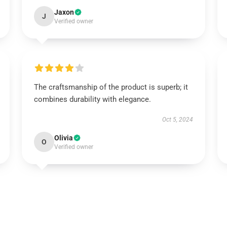
Jaxon
J
Verified owner
The craftsmanship of the product is superb; it
combines durability with elegance.
Oct 5, 2024
Olivia
O
Verified owner