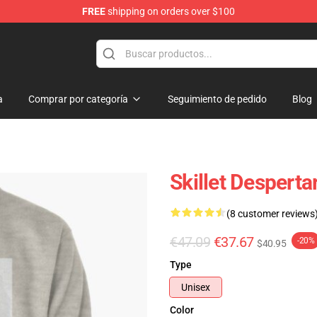
FREE
shipping on orders over $100
a
Comprar por categoría
Seguimiento de pedido
Blog
Skillet Desperta
(8 customer reviews
€47.09
€37.67
-20%
$40.95
Type
Unisex
Color