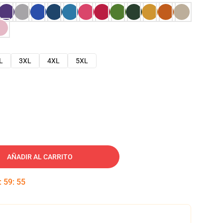
L
3XL
4XL
5XL
AÑADIR AL CARRITO
:
59
:
54