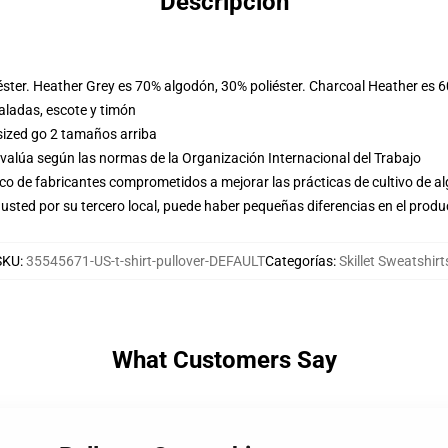
Descripción
éster. Heather Grey es 70% algodón, 30% poliéster. Charcoal Heather es 
ladas, escote y timón
sized go 2 tamaños arriba
evalúa según las normas de la Organización Internacional del Trabajo
o de fabricantes comprometidos a mejorar las prácticas de cultivo de al
usted por su tercero local, puede haber pequeñas diferencias en el produ
SKU
:
35545671-US-t-shirt-pullover-DEFAULT
Categorías
:
Skillet Sweatshirt
What Customers Say