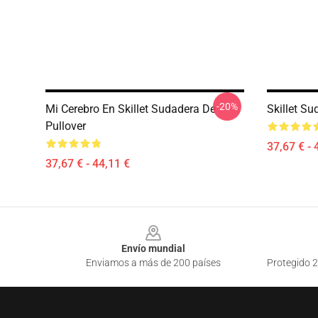
-20%
Mi Cerebro En Skillet Sudadera De
Skillet Su
Pullover
37,67 € - 
37,67 € - 44,11 €
Footer
Envío mundial
Enviamos a más de 200 países
Protegido 2