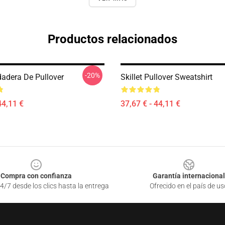
Productos relacionados
-20%
dadera De Pullover
Skillet Pullover Sweatshirt
44,11 €
37,67 € - 44,11 €
Compra con confianza
Garantía internacional
4/7 desde los clics hasta la entrega
Ofrecido en el país de us