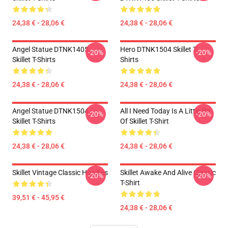
24,38 € - 28,06 €
24,38 € - 28,06 €
Angel Statue DTNK1405
Hero DTNK1504 Skillet T-
-20%
-20%
Skillet T-Shirts
Shirts
24,38 € - 28,06 €
24,38 € - 28,06 €
Angel Statue DTNK1504
All I Need Today Is A Little Bit
-20%
-20%
Skillet T-Shirts
Of Skillet T-Shirt
24,38 € - 28,06 €
24,38 € - 28,06 €
Skillet Vintage Classic Hoodies
Skillet Awake And Alive Classic
-20%
-20%
T-Shirt
39,51 € - 45,95 €
24,38 € - 28,06 €