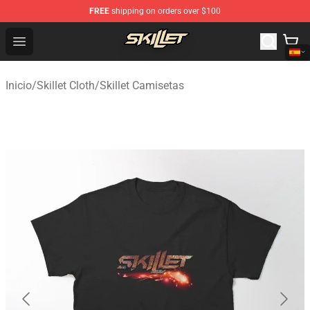
FREE
shipping on orders over $100
Skillet Shop - Official Skillet Merchandise Store
Open menu
Inicio
/
Skillet Cloth
/
Skillet Camisetas