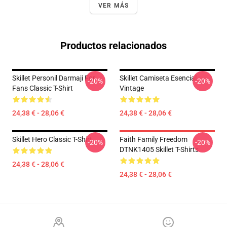
VER MÁS
Productos relacionados
Skillet Personil Darmaji For
Skillet Camiseta Esencial
-20%
-20%
Fans Classic T-Shirt
Vintage
24,38 € - 28,06 €
24,38 € - 28,06 €
Skillet Hero Classic T-Shirt
Faith Family Freedom
-20%
-20%
DTNK1405 Skillet T-Shirts
24,38 € - 28,06 €
24,38 € - 28,06 €
Footer