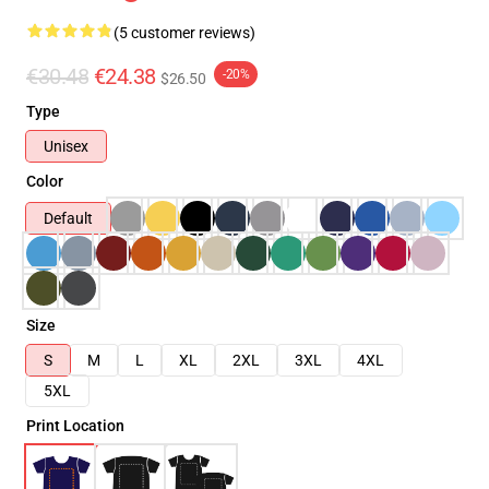
(5 customer reviews)
€30.48
€24.38
-20%
$26.50
Type
Unisex
Color
Default
Size
S
M
L
XL
2XL
3XL
4XL
5XL
Print Location