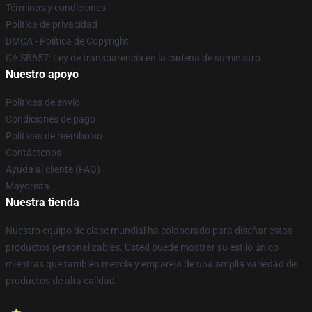
Términos y condiciones
Política de privacidad
DMCA - Política de Copyright
CA SB657: Ley de transparencia en la cadena de suministro
Nuestro apoyo
Políticas de envío
Condiciones de pago
Políticas de reembolso
Contáctenos
Ayuda al cliente (FAQ)
Mayorista
Nuestra tienda
Nuestro equipo de clase mundial ha colaborado para diseñar estos
productos personalizables. Usted puede mostrar su estilo único
mientras que también mezcla y empareja de una amplia variedad de
productos de alta calidad.