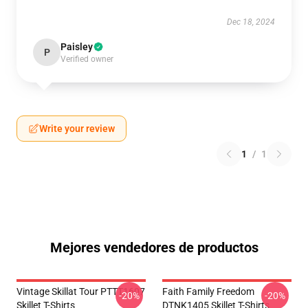
Dec 18, 2024
Paisley
P
Verified owner
Write your review
1
/
1
Mejores vendedores de productos
Vintage Skillat Tour PTTT1607
Faith Family Freedom
-20%
-20%
Skillet T-Shirts
DTNK1405 Skillet T-Shirts