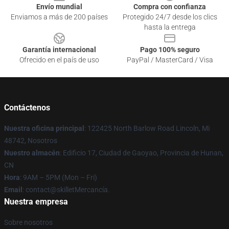
Envío mundial
Compra con confianza
Enviamos a más de 200 países
Protegido 24/7 desde los clics
hasta la entrega
Garantía internacional
Pago 100% seguro
Ofrecido en el país de uso
PayPal / MasterCard / Visa
Contáctenos
Nuestra oficina principal
: 122425 North Barlow Road Lincoln, Mi
48742, Nosotros
Nuestro almacén
: Edificio 17, Ciudad de Gaoyao, Provincia de Hunan,
CN
Hora
: 9AM – 5PM (Mon – Fri)
Email
: contact@skilletMercancía.
Nuestra empresa
Sobre nosotros